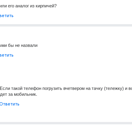
 или его аналог из кирпичей?
ветить
ыми бы не назвали
ветить
сли такой телефон погрузить вчетвером на тачку (тележку) и во
йдет за мобильник.
Ответить