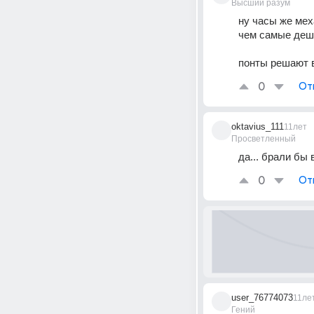
Высший разум
ну часы же мех
чем самые деш
понты решают 
0
От
oktavius_111
11лет
Просветленный
да... брали бы 
0
От
user_76774073
11ле
Гений