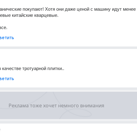
анические покупают! Хотя они даже ценой с машину идут менее т
евые китайские кварцевые.
все.
ветить
в качестве тротуарной плитки..
ветить
т