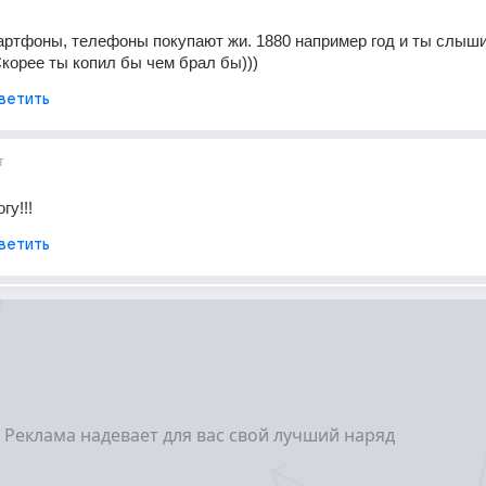
ртфоны, телефоны покупают жи. 1880 например год и ты слыши
Скорее ты копил бы чем брал бы)))
ветить
т
гу!!!
ветить