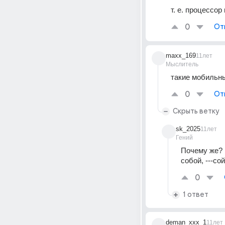
т. е. процессор
0
От
maxx_169
11лет
Мыслитель
такие мобильн
0
От
Скрыть ветку
sk_2025
11лет
Гений
Почему же? Е
собой, ---со
0
1 ответ
deman_xxx_1
11лет