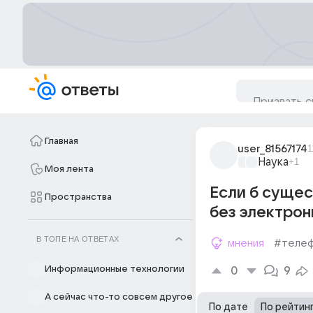
Главная
user_81567174
1
Наука
+1
Моя лента
Если б суще
Пространства
без электрон
В ТОПЕ НА ОТВЕТАХ
мнения
#теле
Информационные технологии
0
9
А сейчас что-то совсем другое
По дате
По рейтин