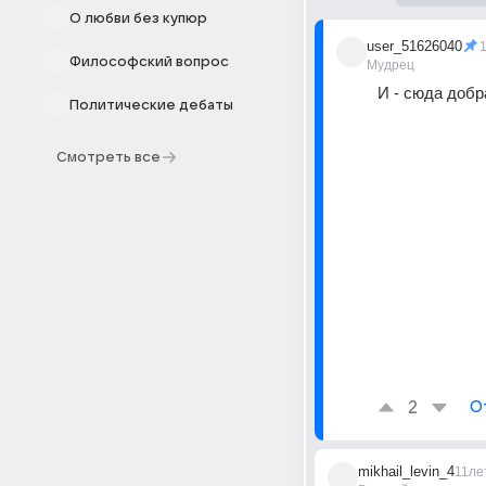
О любви без купюр
user_51626040
Философский вопрос
Мудрец
И - сюда добр
Политические дебаты
Смотреть все
2
О
mikhail_levin_4
11ле