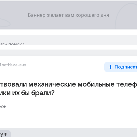
1лет
Изменено
Подписа
ствовали механические мобильные теле
ики их бы брали?
фон
гу