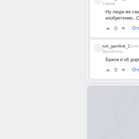
Ученик
Ну люди же сма
изобретение.. 
0
От
iurii_gavriliuk_1
11ле
Мыслитель
Брали и об доро
0
От