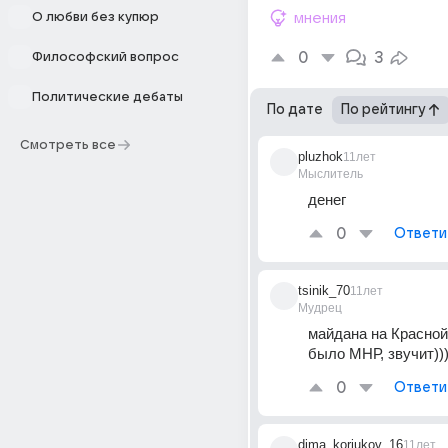
О любви без купюр
мнения
0
3
Философский вопрос
Политические дебаты
По дате
По рейтингу
Смотреть все
pluzhok
11лет
Мыслитель
денег
0
Ответи
tsinik_70
11лет
Мудрец
майдана на Красной
было МНР, звучит))
0
Ответи
dima_koriukov_16
11лет