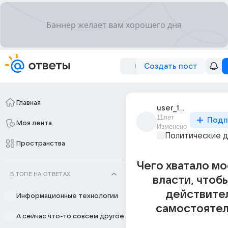
Создать пост
Главная
user_194971303
11лет
Подп
Моя лента
Изменено
Политические 
Пространства
Чего хватало м
В ТОПЕ НА ОТВЕТАХ
власти, чтобы
действите
Информационные технологии
самостоятел
А сейчас что-то совсем другое