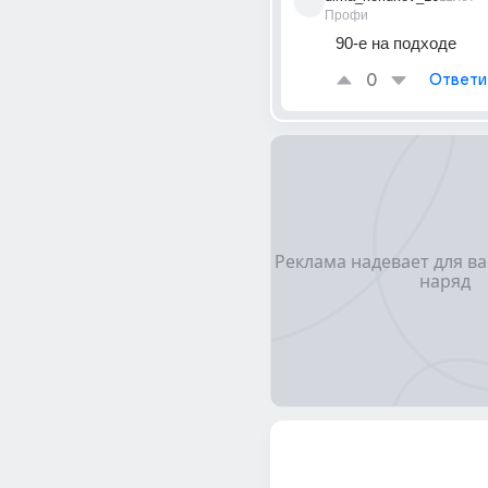
Профи
90-е на подходе
0
Ответи