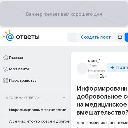
Создать пост
Главная
user_102987237
11лет
Подп
Моя лента
Изменено
Бьютилэнд
+4
Пространства
Информированн
добровольное с
В ТОПЕ НА ОТВЕТАХ
на медицинское
Информационные технологии
вмешательство
А сейчас что-то совсем другое
мед. комиссия в военкомат