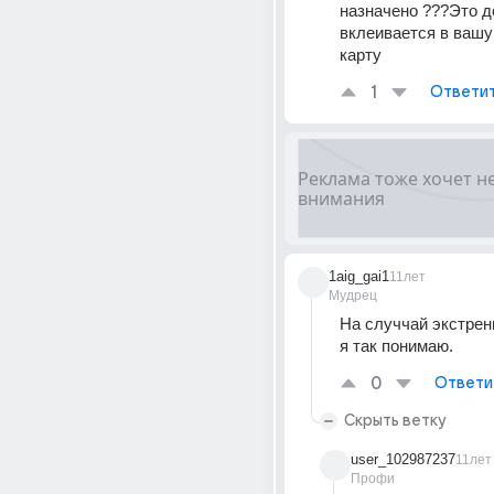
назначено ???Это до
вклеивается в вашу
карту
1
Ответи
1aig_gai1
11лет
Мудрец
На случчай экстренн
я так понимаю.
0
Ответи
Скрыть ветку
user_102987237
11лет
Профи