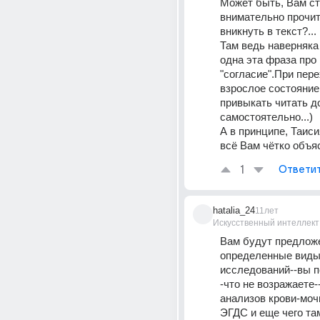
Может быть, Вам ст
внимательно прочита
вникнуть в текст?...
Там ведь наверняка 
одна эта фраза про 
"согласие".При пере
взрослое состояние
привыкать читать д
самостоятельно...)
А в принципе, Таиси
всё Вам чётко объя
1
Ответи
hatalia_24
11лет
Искусственный интеллект
Вам будут предлож
определенные виды
исследований--вы 
-что не возражаете--
анализов крови-мочи.
ЭГДС и еще чего там