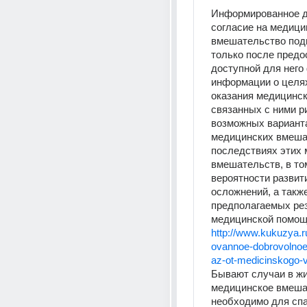
Информированное д
согласие на медици
вмешательство под
только после предос
доступной для него
информации о целях
оказания медицинск
связанных с ними ри
возможных варианта
медицинских вмешат
последствиях этих 
вмешательств, в том
вероятности развити
осложнений, а также
предполагаемых рез
медицинской помощ
http://www.kukuzya.r
ovannoe-dobrovolnoe-
az-ot-medicinskogo-
Бывают случаи в жиз
медицинское вмеша
необходимо для спа