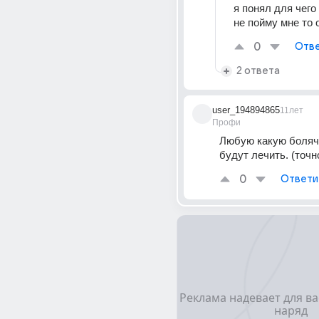
я понял для чего 
не пойму мне то 
0
Отве
2 ответа
user_194894865
11лет
Профи
Любую какую болячк
будут лечить. (точн
0
Ответи