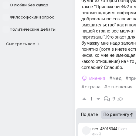
бумаг из которой обнаруж
О любви без купюр
такое "Приложение№2 к м
рекомендациям- информи
Философский вопрос
добровольное согласие н
вмешательство" как и пол
Политические дебаты
нашей стране все молчат к
партизаны".Кто знает для 
бумажку мне надо заполни
Смотреть все
понятно (хотя в инете ест
инфа, ко мне не имеющая
какого отношения) на что 
согласие? Спасибо.
мнения
#мед
#пр
#страна
#отношения
1
9
По дате
По рейтингу
user_48018044
11лет
Гений