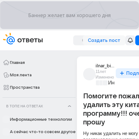
Создать пост
Главная
ilnar_bikmurzin_3
11лет
Подп
Моя лента
Изменено
Информацио
Пространства
Помогите пожал
удалить эту ки
В ТОПЕ НА ОТВЕТАХ
программу!!! оч
Информационные технологии
прошу
А сейчас что-то совсем другое
Ну никак удалить не могу !