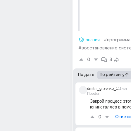
знания
#программа
#восстановление сист
0
3
По дате
По рейтингу
dmitrii_grizenko_1
11лет
Профи
Закрой процесс этот
юнинсталлер в пом
0
Ответи