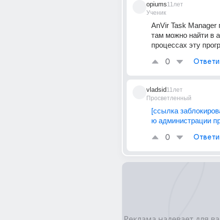
opiums
11лет
Ученик
AnVir Task Manager 
там можно найти в а
процессах эту прог
0
Ответи
vladsid
11лет
Просветленный
[ссылка заблокиров
ю администрации пр
0
Ответи