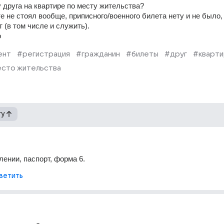
 друга на квартире по месту жительства?
е не стоял вообще, приписного/военного билета нету и не было, и
т (в том числе и служить).
о
ент
#регистрация
#гражданин
#билеты
#друг
#кварти
сто жительства
гу
лении, паспорт, форма 6.
ветить