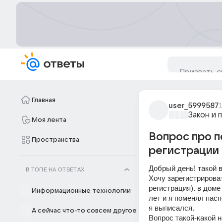
Главная
user_5999587
1
Закон и 
Моя лента
Вопрос про п
Пространства
регистрации 
Добрый день! такой 
В ТОПЕ НА ОТВЕТАХ
Хочу зарегистрироват
регистрация). в доме
Информационные технологии
лет и я поменял пас
я выписался.
А сейчас что-то совсем другое
Вопрос такой-какой 