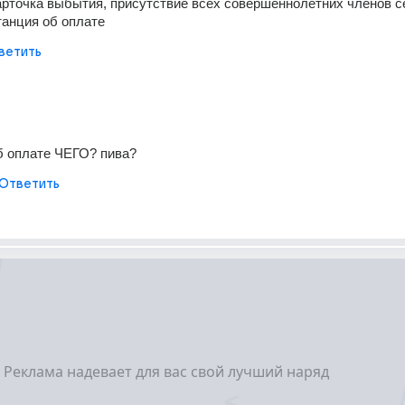
арточка выбытия, присутствие всех совершеннолетних членов се
танция об оплате
ветить
б оплате ЧЕГО? пива?
Ответить