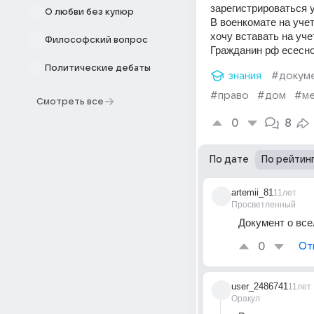
зарегистрироваться у
О любви без купюр
В военкомате на учет
хочу вставать на уче
Философский вопрос
Гражданин рф есесн
Политические дебаты
знания
#докум
#право
#дом
#ме
Смотреть все
0
8
По дате
По рейтин
artemii_81
11лет
Просветленный
Документ о все
0
От
user_2486741
11лет
Оракул