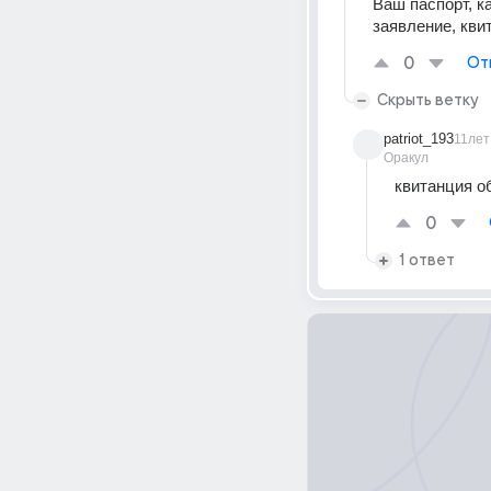
Ваш паспорт, к
заявление, кви
0
От
Скрыть ветку
patriot_193
11лет
Оракул
квитанция о
0
1 ответ