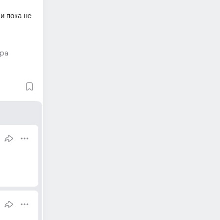
 пока не 
ра