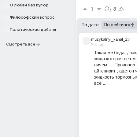
О любви без купюр
1
8
Философский вопрос
По дате
По рейтингу
Политические дебаты
muzykalnyi_kanal_1
1г
Смотреть все
Ученик
Такая же беда. , нак
жида которая не см
ничем .... Прововол 
айтспирит , ацетон 
жидкость тормозных.
все ....