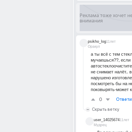
psikho_log
11лет
Оракул
а ты всё с тем стекл
мучаешься??, если 
автостеклоочистите
не снимает налёт.. 
нарушено изготовлен
посмотреть бы на не
поковырять-может к
0
Ответи
Скрыть ветку
user_14025674
11лет
Мудрец