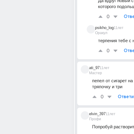
Да вдруг новый со
которого подоль
0
Отве
psikho_log
11лет
Оракул
терпения тебе с 
0
Отве
ati_97
11лет
Мастер
пепел от сигарет на
тряпочку и три
0
Ответи
elvin_397
11лет
Профи
Попробуй раствори