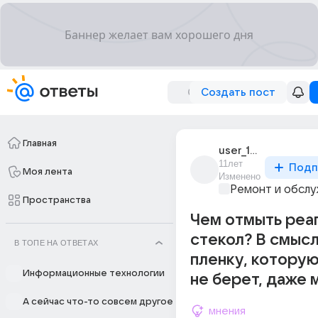
Создать пост
Главная
user_14025674
11лет
Подп
Моя лента
Изменено
Ремонт и обслу
Пространства
Чем отмыть реа
стекол? В смыс
В ТОПЕ НА ОТВЕТАХ
пленку, которую
Информационные технологии
не берет, даже м
А сейчас что-то совсем другое
мнения