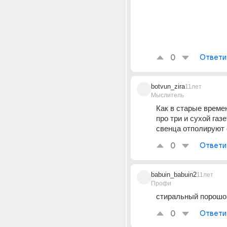
0
Ответи
botvun_zira
11лет
Мыслитель
Как в старые време
про три и сухой газе
свенца отполируют 
0
Ответи
babuin_babuin2
11лет
Профи
стиральный порошо
0
Ответи