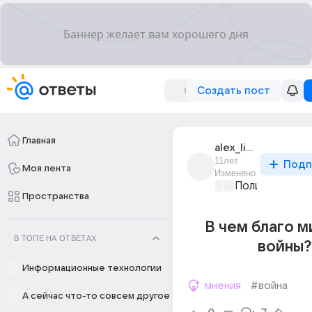
Создать пост
Главная
alex_lingy
11лет
Подп
Моя лента
Изменено
Политические
Пространства
В чем благо 
В ТОПЕ НА ОТВЕТАХ
войны?
Информационные технологии
мнения
#война
А сейчас что-то совсем другое