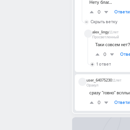
Нету благ...
0
Ответи
Скрыть ветку
alex_lingy
11лет
Просветленный
Таки совсем нет?
0
Отве
1 ответ
user_64075230
11лет
Оракул
сразу "говно" всплы
0
Ответи