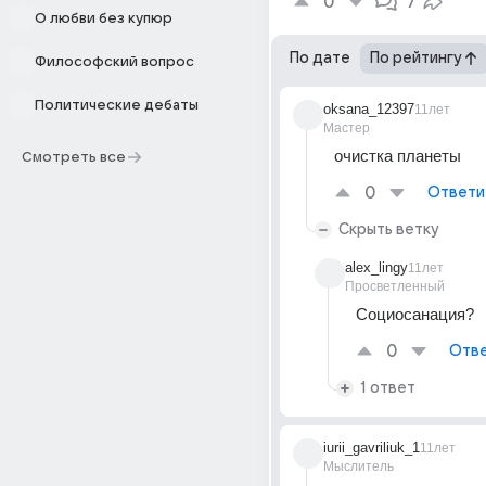
0
7
О любви без купюр
По дате
По рейтингу
Философский вопрос
Политические дебаты
oksana_12397
11лет
Мастер
очистка планеты
Смотреть все
0
Ответи
Скрыть ветку
alex_lingy
11лет
Просветленный
Социосанация?
0
Отве
1 ответ
iurii_gavriliuk_1
11лет
Мыслитель