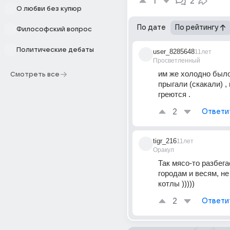
1
2
О любви без купюр
По дате
По рейтингу
Философский вопрос
Политические дебаты
user_8285648
11лет
Просветленный
им же холодно было,
Смотреть все
прыгали (скакали) , 
греются .
2
Ответи
tigr_216
11лет
Оракул
Так мясо-то разбега
городам и весям, не 
котлы )))))
2
Ответи