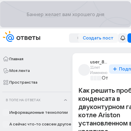
Создать пост
Главная
user_88479983
11лет
Подп
Моя лента
Изменено
От колыбели
Пространства
Как решить про
конденсата в
В ТОПЕ НА ОТВЕТАХ
двуконтурном г
Информационные технологии
котле Ariston
установленном 
А сейчас что-то совсем другое