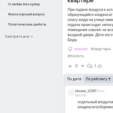
квартире
О любви без купюр
При подаче воздуха к кот
образующийся конденсат 
Философский вопрос
плату когда на улице ниже
подача происходит непоср
Политические дебаты
помещения сквозит из все
входной двери. Дети пост
Смотреть все
Беда.
мнения
#квартира
#болеть
0
1
По дате
По рейтингу
oksana_12397
11лет
Мастер
отдельный воздухов
конденсатосборник