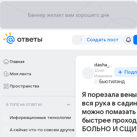
Создать пост
Главная
dasha_dasha_3899
11лет
Подп
Моя лента
Изменено
Бьютилэнд
Пространства
Я порезала вены
вся рука в садин
В ТОПЕ НА ОТВЕТАХ
можно помазать
Информационные технологии
быстрее проход
БОЛЬНО И СЩИ
А сейчас что-то совсем другое