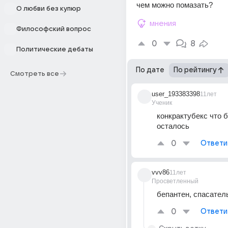
чем можно помазать?
О любви без купюр
мнения
Философский вопрос
0
8
Политические дебаты
По дате
По рейтингу
Смотреть все
user_193383398
11лет
Ученик
конкрактубекс что 
осталось
0
Ответи
vvv86
11лет
Просветленный
бепантен, спасател
0
Ответи