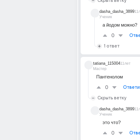
Скрыть ветку
dasha_dasha_3899
11
Ученик
а йодом можно?
0
Отве
1 ответ
tatiana_115004
11лет
Мастер
Пантенолом
0
Ответи
Скрыть ветку
dasha_dasha_3899
11
Ученик
это что?
0
Отве