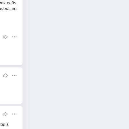
их себя, 
ала, но 
ой в 