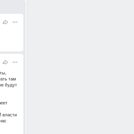
ы, 
ать там 
е будут 
еет 
 
 власти 
ас 