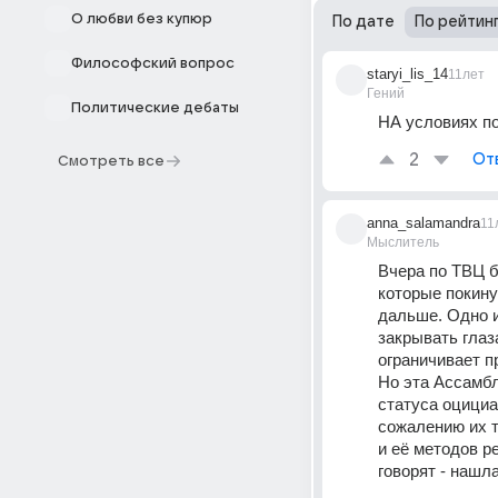
О любви без купюр
По дате
По рейтин
Философский вопрос
staryi_lis_14
11лет
Гений
Политические дебаты
НА условиях по
2
От
Смотреть все
anna_salamandra
11
Мыслитель
Вчера по ТВЦ б
которые покину
дальше. Одно и
закрывать глаза
ограничивает п
Но эта Ассамбл
статуса оцициа
сожалению их т
и её методов р
говорят - нашл