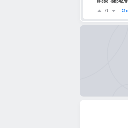
киеве наврядли
0
От