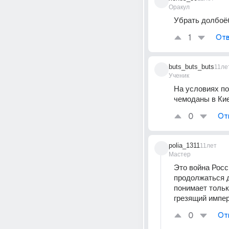
Оракул
Убрать долбоёб
1
Отв
buts_buts_buts
11ле
Ученик
На условиях по
чемоданы в Ки
0
От
polia_1311
11лет
Мастер
Это война Росс
продолжаться д
понимает тольк
грезящий импер
0
От