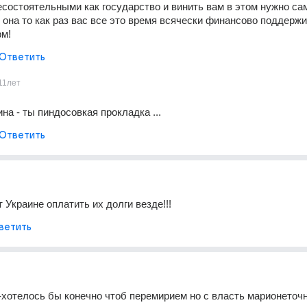
есостоятельными как государство и винить вам в этом нужно сам
 она то как раз вас все это время всячески финансово поддержив
рм!
Ответить
11лет
на - ты пиндосовкая прокладка ...
Ответить
 Украине оплатить их долги везде!!!
ветить
-хотелось бы конечно чтоб перемирием но с власть марионеточн