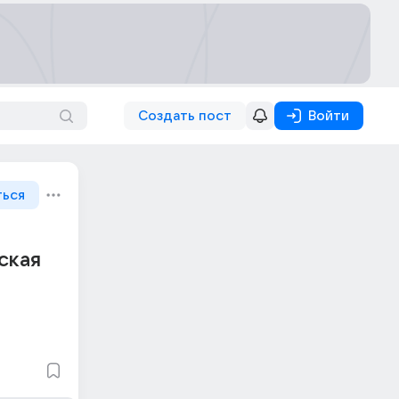
Создать пост
Войти
ться
ская