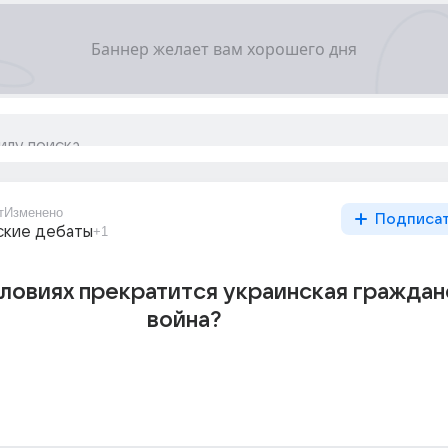
т
Изменено
Подписа
ские дебаты
+1
словиях прекратится украинская граждан
война?