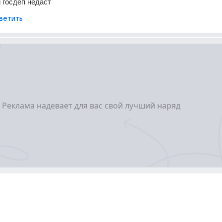
 госдеп недаст
ветить