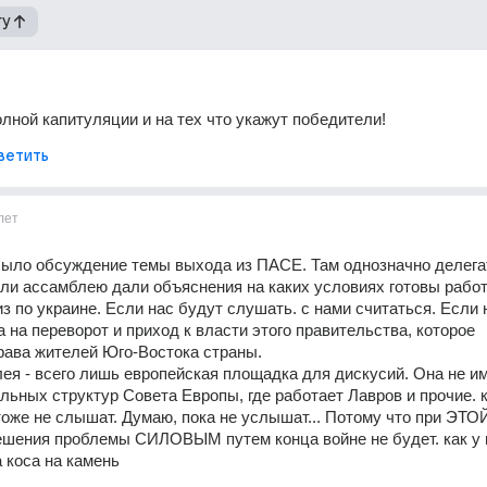
гу
лной капитуляции и на тех что укажут победители!
ветить
лет
ыло обсуждение темы выхода из ПАСЕ. Там однозначно делегат
ли ассамблею дали объяснения на каких условиях готовы работ
з по украине. Если нас будут слушать. с нами считаться. Если н
 на переворот и приход к власти этого правительства, которое 
рава жителей Юго-Востока страны. 
ея - всего лишь европейская площадка для дискусий. Она не им
льных структур Совета Европы, где работает Лавров и прочие. к
оже не слышат. Думаю, пока не услышат... Потому что при ЭТОЙ
ешения проблемы СИЛОВЫМ путем конца войне не будет. как у н
а коса на камень