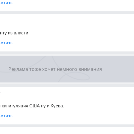
етить
унту из власти
етить
т
 капитуляция США ну и Куева.
етить