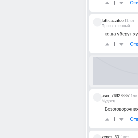
1
Отв
fatticazzituoi
11лет
Просветленный
когда уберут х
1
Отв
user_76927885
11ле
Мудрец
Безоговорочная
1
Отв
xenos_30
11лет