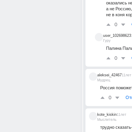
оказались н
а не Россию,
не в коня ко
0
user_102698623
Гуру
Палина Пали
0
aleksei_42467
11лет
Мудрец
Россия поможет
0
От
kote_kiskin
11лет
Мыслитель
трудно сказать