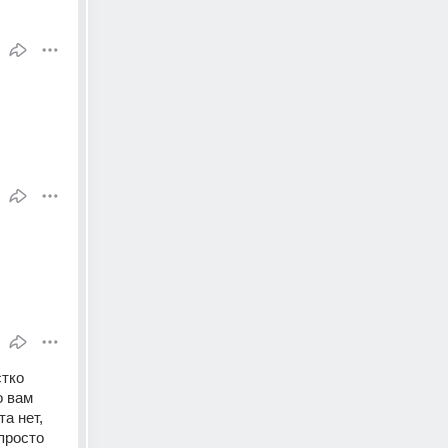
тко 
 вам 
 нет, 
просто 