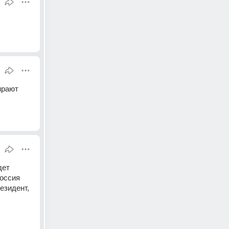
рают 
ет 
оссия 
зидент, 