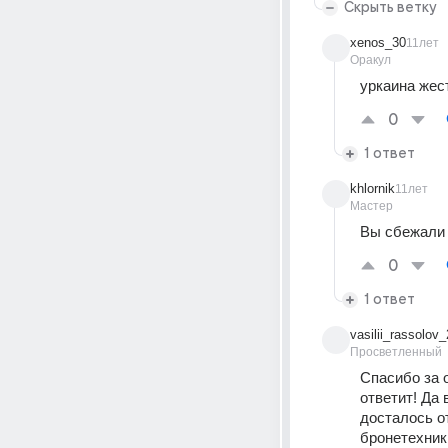
Скрыть ветку
xenos_30
11лет
Оракул
уркаина жес
0
1 ответ
khlornik
11лет
Мастер
Вы сбежали 
0
1 ответ
vasilii_rassolov_
Просветленный
Спасибо за о
ответит! Да 
досталось от
бронетехники