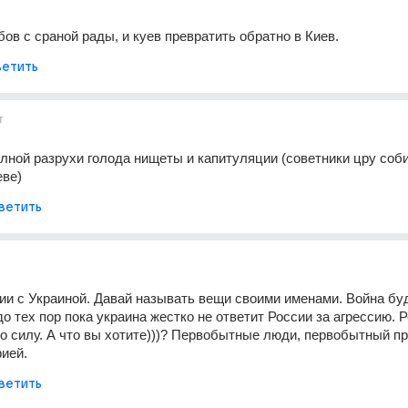
ов с сраной рады, и куев превратить обратно в Киев.
етить
т
лной разрухи голода нищеты и капитуляции (советники цру соби
еве)
ветить
ии с Украиной. Давай называть вещи своими именами. Война буд
о тех пор пока украина жестко не ответит России за агрессию. Р
о силу. А что вы хотите)))? Первобытные люди, первобытный пре
ией.
ветить