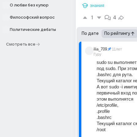
О любви без купюр
знания
1
4
Философский вопрос
Политические дебаты
По дате
По рейтингу
Смотреть все
ilia_709
11лет
Гуру
sudo su выполняет
под sudo. При этом
.bashrc для рута.
Текущий каталог н
А вот sudo -i имити
первичный вход по
этом выполнятся
/etc/profile, 
.profile 
.bashrc
Текущий каталог см
/root