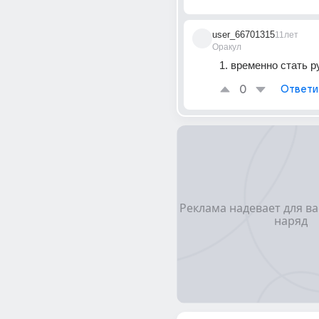
user_66701315
11лет
Оракул
1. временно стать ру
0
Ответи