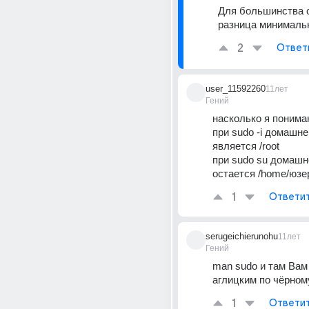
Для большинства с
разница минималь
2
Ответ
user_11592260
11лет
Гений
насколько я поним
при sudo -i домашне
является /root
при sudo su домашне
остается /home/юзе
1
Ответи
serugeichierunohu
11лет
Гений
man sudo и там Вам 
аглицким по чёрном
1
Ответи