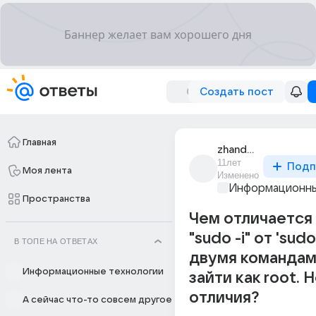
Создать пост
Главная
zhandos_zholeken_1
11лет
Подп
Моя лента
Изменено
Информационны
Пространства
Чем отличается
"sudo -i" от 'sudo
В ТОПЕ НА ОТВЕТАХ
двумя команда
Информационные технологии
зайти как root. 
отличия?
А сейчас что-то совсем другое