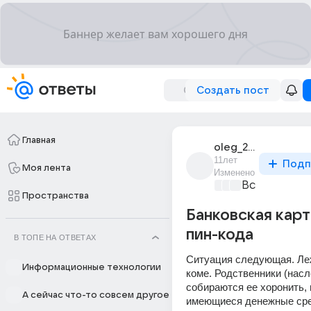
Создать пост
Главная
oleg_23677
11лет
Подп
Моя лента
Изменено
Все про биз
Пространства
Банковская карт
пин-кода
В ТОПЕ НА ОТВЕТАХ
Ситуация следующая. Леж
Информационные технологии
коме. Родственники (насл
собираются ее хоронить,
А сейчас что-то совсем другое
имеющиеся денежные сре