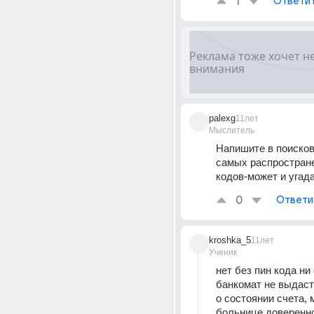
1
Ответи
palexg
11лет
Мыслитель
Напишите в поисков
самых распростран
кодов-может и угад
0
Ответи
kroshka_5
11лет
Ученик
нет без пин кода ни 
банкомат не выдаст
о состоянии счета, 
больнице доверенно