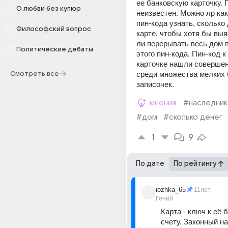
ее банковскую карточку. П
О любви без купюр
неизвестен. Можно лр как
пин-кода узнать, сколько 
Философский вопрос
карте, чтобы хотя бы выяс
ли перерывать весь дом в
Политические дебаты
этого пин-кода. Пин-код к 
карточке нашли совершен
среди множества мелких
Смотреть все
записочек.
мнения
#наследник
#дом
#сколько денег
1
9
По дате
По рейтингу
iozhka_65
11лет
Гений
Карта - ключ к её 
счету. Законный на