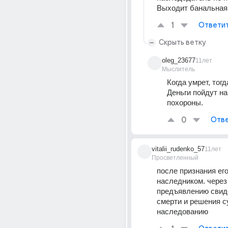
Выходит банальная
1
Ответи
Скрыть ветку
oleg_23677
11лет
Мыслитель
Когда умрет, тогда
Деньги пойдут на 
похороны.
0
Отве
vitalii_rudenko_57
11лет
Просветленный
после признания его
наследником. через 
предъявлению свиде
смерти и решения су
наследованию