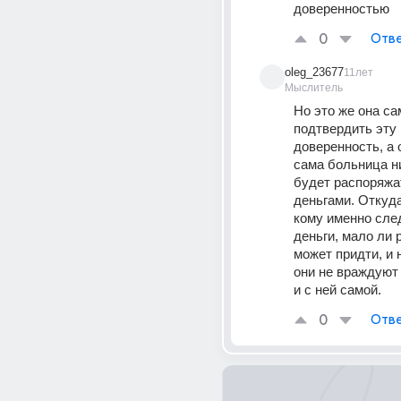
доверенностью
0
Отве
oleg_23677
11лет
Мыслитель
Но это же она са
подтвердить эту 
доверенность, а о
сама больница ни
будет распоряжа
деньгами. Откуда
кому именно след
деньги, мало ли 
может придти, и н
они не враждуют 
и с ней самой.
0
Отве