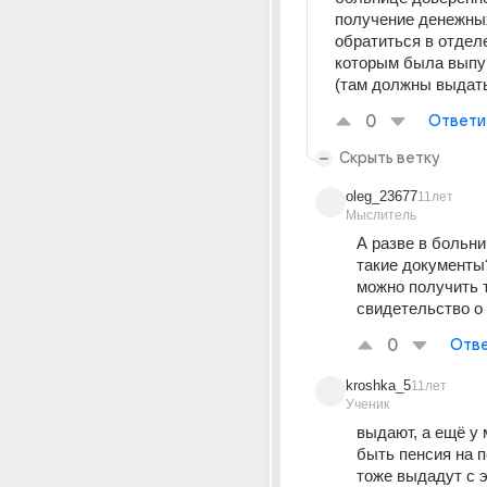
получение денежных
обратиться в отделе
которым была выпущ
(там должны выдать
0
Ответи
Скрыть ветку
oleg_23677
11лет
Мыслитель
А разве в больни
такие документы?
можно получить т
свидетельство о
0
Отве
kroshka_5
11лет
Ученик
выдают, а ещё у 
быть пенсия на п
тоже выдадут с эт