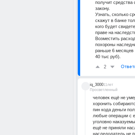
получит средства с
закону.
Узнать, сколько ср
скажут в банке толь
кого будет свидете
праве на наследств
Возместить расход
похороны наследни
раньше 6 месяцев 
40 тыс руб).
2
Ответ
iq_3000
11лет
Просветленный
человек ещё не умер
хоронить собираютс
пин кода деньги пол
любые операции с е
уголовно наказуемы.
ещё не приняли насл
наследодатель не по