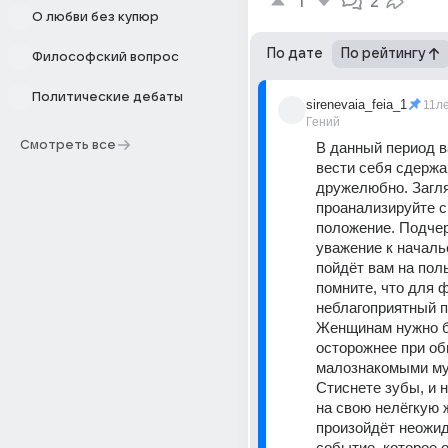
1
2
О любви без купюр
По дате
По рейтингу
Философский вопрос
Политические дебаты
sirenevaia_feia_1
11л
Гений
Смотреть все
В данный период в
вести себя сдержан
дружелюбно. Заглян
проанализируйте с
положение. Подчер
уважение к начальс
пойдёт вам на поль
помните, что для ф
неблагоприятный п
Женщинам нужно б
осторожнее при об
малознакомыми му
Стиснете зубы, и н
на свою нелёгкую ж
произойдёт неожид
событие, которое о