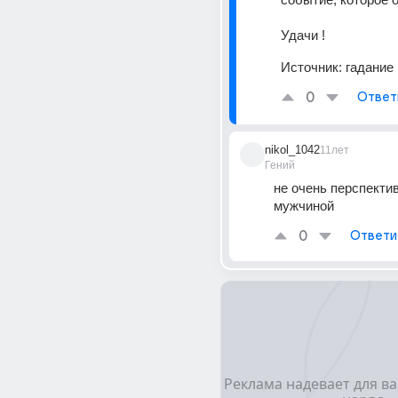
Удачи !
Источник:
гадание
0
Ответ
nikol_1042
11лет
Гений
не очень перспектив
мужчиной
0
Ответи