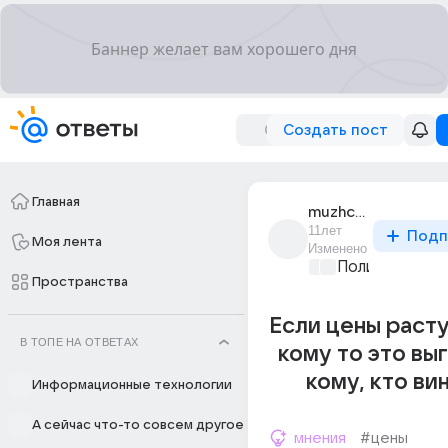
Создать пост
Главная
muzhchina_109
11лет
Подп
Моя лента
Изменено
Политические
Пространства
Если цены расту
В ТОПЕ НА ОТВЕТАХ
кому то это выг
кому, кто ви
Информационные технологии
А сейчас что-то совсем другое
мнения
#цены