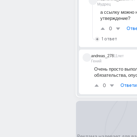
Мудрец
а ссылку можно н
утверждение?
0
Отве
1 ответ
andreas_278
11лет
Гений
Очень просто выпол
обязательства, опус
0
Ответи