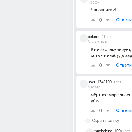
Профи
Чиновникам!
0
Ответи
pekeroff
11лет
Мыслитель
Кто-то спекулирует, 
хоть что-нибудь за
0
Ответи
user_1748190
11лет
Мастер
мёртвое море знаеш
убил.
0
Ответи
Скрыть ветку
muzhchina_109
11лет