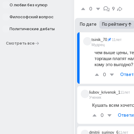
О любви без купюр
0
9
Философский вопрос
По дате
По рейтингу
Политические дебаты
tsinik_70
11лет
Смотреть все
Мудрец
чем выше цены, т
торгаши платят нал
кому это выгодно?
0
Ответ
liubov_krivenok_1
11лет
Ученик
Кушать всем хочет
0
Ответи
dmitrii_surinov_6
11лет