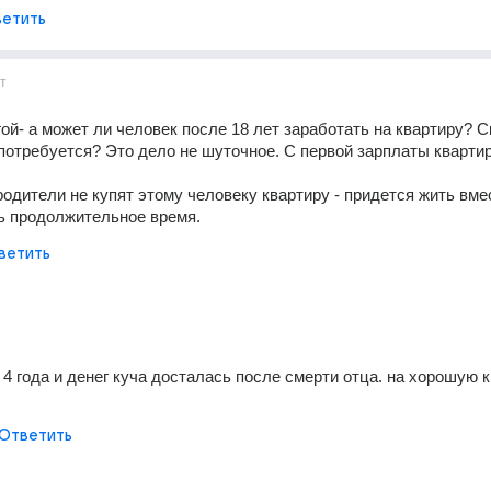
етить
т
гой- а может ли человек после 18 лет заработать на квартиру? С
 потребуется? Это дело не шуточное. С первой зарплаты квартир
родители не купят этому человеку квартиру - придется жить вмес
ь продолжительное время.
ветить
4 года и денег куча досталась после смерти отца. на хорошую к
Ответить