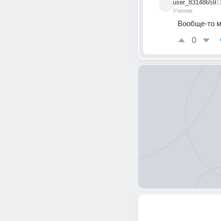
user_83148659
1
Ученик
Вообще-то м
0