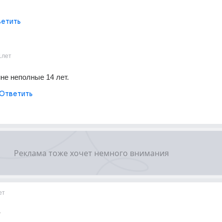
етить
1лет
не неполные 14 лет.
Ответить
ет
т