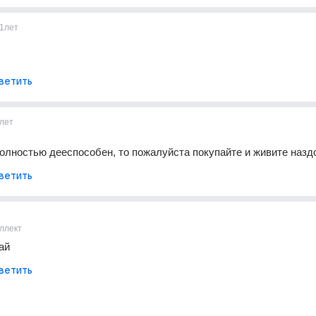
1лет
ветить
лет
олностью дееспособен, то пожалуйста покупайте и живите назд
ветить
ллект
ай
ветить