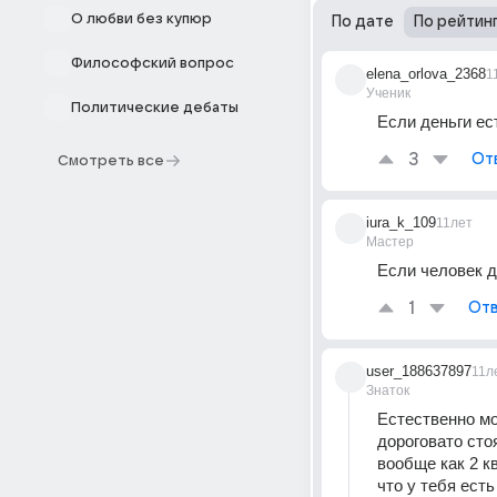
О любви без купюр
По дате
По рейтин
Философский вопрос
elena_orlova_2368
1
Ученик
Политические дебаты
Если деньги ес
3
От
Смотреть все
iura_k_109
11лет
Мастер
Если человек д
1
Отв
user_188637897
11л
Знаток
Естественно мож
дороговато стоя
вообще как 2 к
что у тебя ест