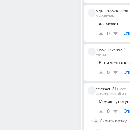
olga_ivanova_7780
1
Мыслитель
да. может
0
От
liubov_krivenok_1
11
Ученик
Если человек п
0
От
sekhmet_31
11лет
Искусственный инте
Можешь, покуп
0
От
Скрыть ветку