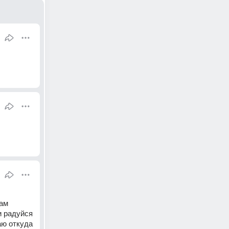
ам 
 радуйся 
ю откуда 