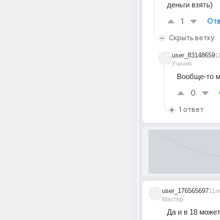
деньги взять)
1
Отв
Скрыть ветку
user_83148659
1
Ученик
Вообще-то м
0
1 ответ
user_176565697
11л
Мастер
Да и в 18 може