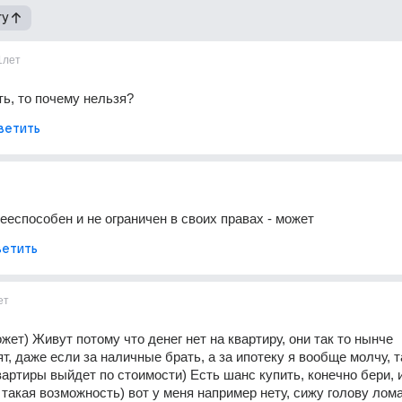
гу
1лет
ть, то почему нельзя?
ветить
ееспособен и не ограничен в своих правах - может
етить
ет
ет) Живут потому что денег нет на квартиру, они так то нынче 
т, даже если за наличные брать, а за ипотеку я вообще молчу, т
вартиры выйдет по стоимости) Есть шанс купить, конечно бери, и
ь такая возможность) вот у меня например нету, сижу голову лома