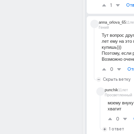
1
Отв
anna_orlova_65
11ле
Гений
Тут вопрос дру
лет ему на это
купишь)))
Поэтому, если 
Возможно очен
0
От
Скрыть ветку
punchik
11лет
Просветленный
моему внуку 
хватит
0
1 ответ