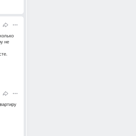
колько 
у не 
те. 
вартиру 