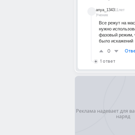
anya_1343
11лет
Ученик
Все режут на мас
нужно использов
фазовый режим, ч
было искажений
0
Отве
1 ответ