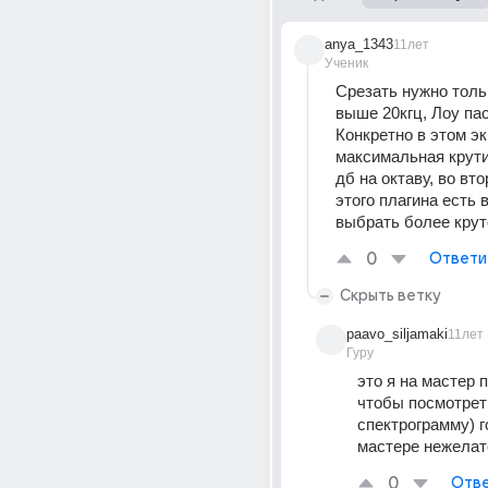
anya_1343
11лет
Ученик
Срезать нужно тольк
выше 20кгц, Лоу пас
Конкретно в этом эк
максимальная крутиз
дб на октаву, во вто
этого плагина есть 
выбрать более крут
0
Ответи
Скрыть ветку
paavo_siljamaki
11лет
Гуру
это я на мастер п
чтобы посмотреть
спектрограмму) го
мастере нежелат
0
Отве