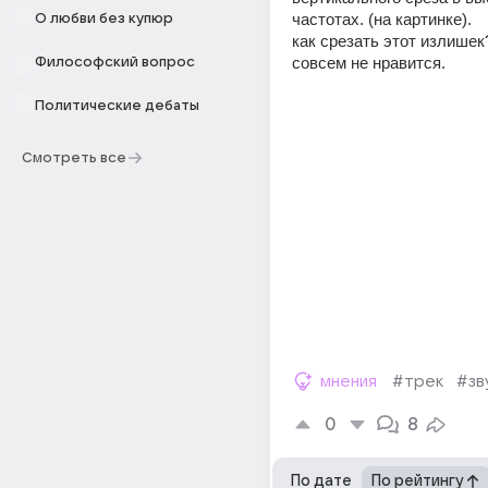
частотах. (на картинке).
О любви без купюр
как срезать этот излишек?
совсем не нравится.
Философский вопрос
Политические дебаты
Смотреть все
мнения
#трек
#зв
0
8
По дате
По рейтингу