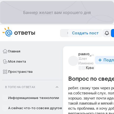
Создать пост
Главная
paavo_siljamaki
11лет
Подп
Моя лента
Изменено
Киномания
+1
Пространства
Вопрос по свед
В ТОПЕ НА ОТВЕТАХ
ребят. свожу трек через р
на собственный слух. пол
хорошо. звучит почти идеа
Информационные технологии
такой ламповый и мягкий 
есть проблема. я хочу доб
А сейчас что-то совсем другое
вертикального среза в вы