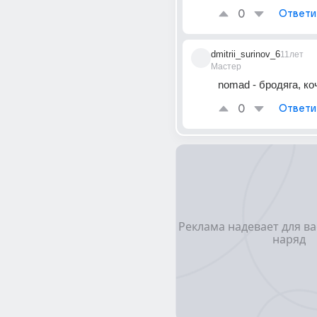
0
Ответи
dmitrii_surinov_6
11лет
Мастер
nomad - бродяга, ко
0
Ответи