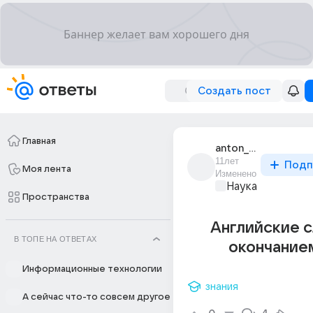
Создать пост
Главная
anton_mitkov_9
11лет
Подп
Моя лента
Изменено
Наука
Пространства
Английские с
В ТОПЕ НА ОТВЕТАХ
окончание
Информационные технологии
знания
А сейчас что-то совсем другое