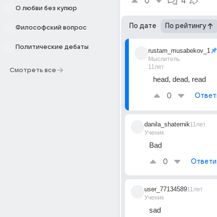
0
4
О любви без купюр
По дате
По рейтингу
Философский вопрос
Политические дебаты
rustam_musabekov_1
Мыслитель
11лет
Смотреть все
head, dead, read
0
Ответ
danila_shaternik
11лет
Ученик
Bad
0
Ответи
user_77134589
11лет
Ученик
sad