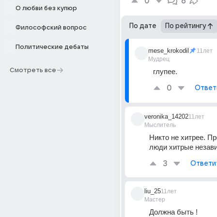
0
6
О любви без купюр
По дате
По рейтингу
Философский вопрос
Политические дебаты
mese_krokodil
11лет
Мудрец
Смотреть все
глупее.
0
Ответ
veronika_14202
11лет
Мыслитель
Никто не хитрее. Пр
люди хитрые незави
3
Ответи
liu_25
11лет
Мастер
Должна быть !