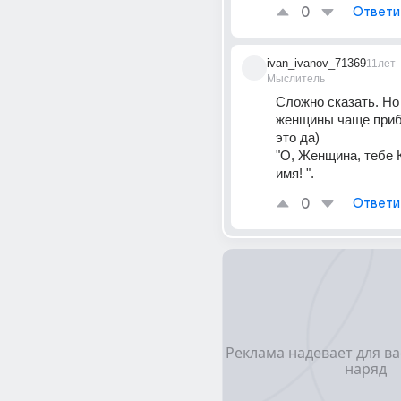
0
Ответи
ivan_ivanov_71369
11лет
Мыслитель
Сложно сказать. Но т
женщины чаще прибе
это да)
"О, Женщина, тебе 
имя! ".
0
Ответи