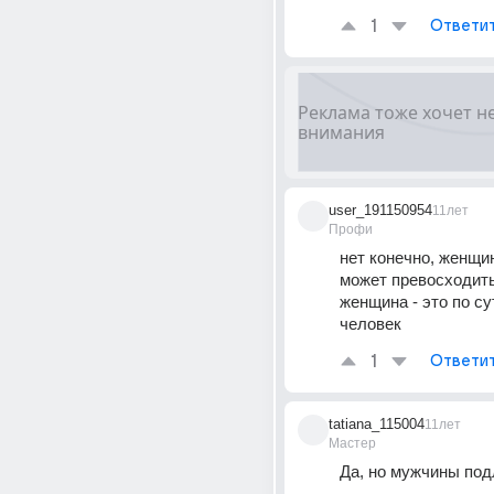
1
Ответи
user_191150954
11лет
Профи
нет конечно, женщин
может превосходить
женщина - это по су
человек
1
Ответи
tatiana_115004
11лет
Мастер
Да, но мужчины под