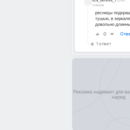
liza_ukhova_7
11лет
Ученик
ресницы подкраш
тушью, в зеркале
довольно длинны
0
Отве
1 ответ