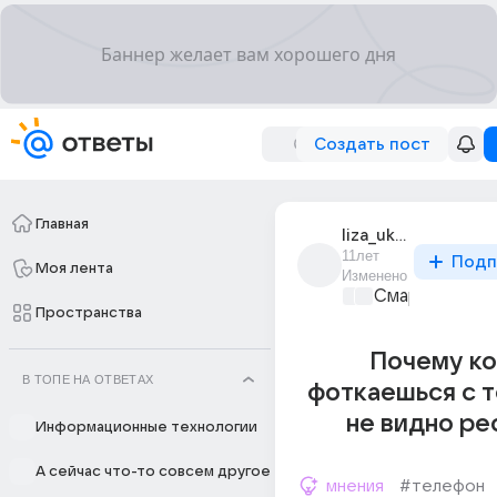
Создать пост
Главная
liza_ukhova_7
11лет
Подп
Моя лента
Изменено
Смартфоны
+1
Пространства
Почему ко
В ТОПЕ НА ОТВЕТАХ
фоткаешься с 
не видно ре
Информационные технологии
А сейчас что-то совсем другое
мнения
#телефон