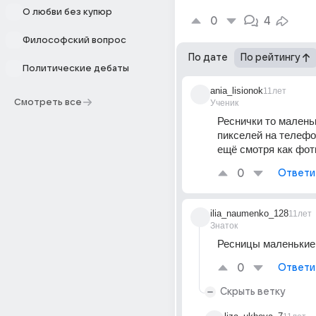
О любви без купюр
0
4
Философский вопрос
По дате
По рейтингу
Политические дебаты
ania_lisionok
11лет
Смотреть все
Ученик
Реснички то маленьк
пикселей на телефон
ещё смотря как фот
0
Ответи
ilia_naumenko_128
11лет
Знаток
Ресницы маленькие 
0
Ответи
Скрыть ветку