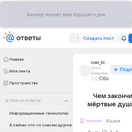
Создать пост
Главная
ivan_klevtn_1
11лет
Подп
Моя лента
Изменено
Сборная Дом
Пространства
Чем законч
В ТОПЕ НА ОТВЕТАХ
мёртвые души
Информационные технологии
мнения
#душа
А сейчас что-то совсем другое