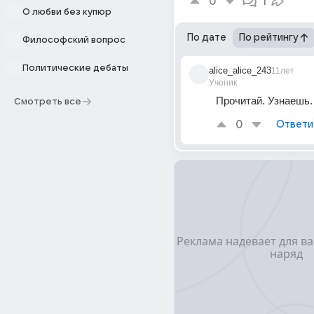
0
1
О любви без купюр
По дате
По рейтингу
Философский вопрос
Политические дебаты
alice_alice_243
11лет
Ученик
Прочитай. Узнаешь.
Смотреть все
0
Ответи