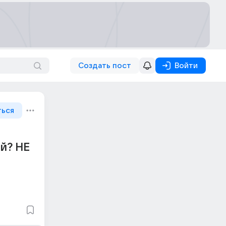
Создать пост
Войти
ться
й? НЕ