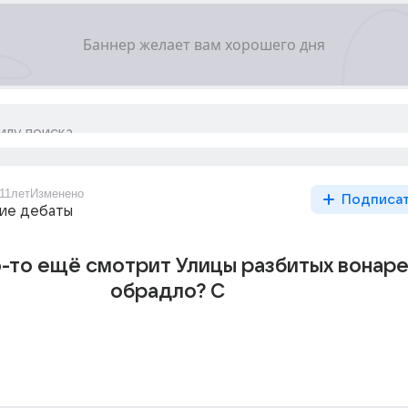
11лет
Изменено
Подписа
ие дебаты
-то ещё смотрит Улицы разбитых вонаре
обрадло? С