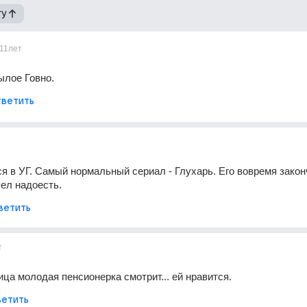
гу
11лет
ылое Говно.
ветить
я в УГ. Самый нормальный сериал - Глухарь. Его вовремя закон
пел надоесть.
ветить
т
ца молодая пенсионерка смотрит... ей нравится.
етить