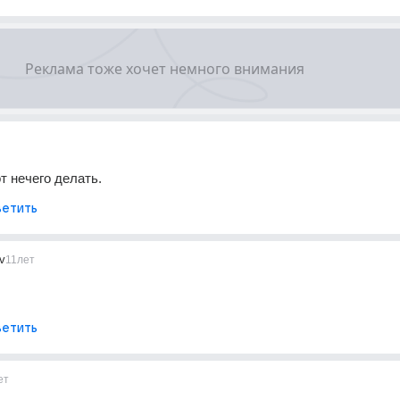
т нечего делать.
етить
v
11лет
етить
ет