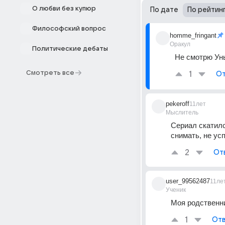
О любви без купюр
По дате
По рейтин
Философский вопрос
homme_fringant
Оракул
Политические дебаты
Не смотрю Ун
Смотреть все
1
От
pekeroff
11лет
Мыслитель
Сериал скатилс
снимать, не ус
2
От
user_99562487
11ле
Ученик
Моя родственни
1
Отв