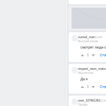
sunset_man
11лет
Высший разум
смотрят люди о
1
Отв
respest_neon_mako
Мыслитель
Да я
1
Отв
user_107861361
11л
Профи