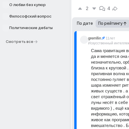
О любви без купюр
2
4
Философский вопрос
По дате
По рейтингу
Политические дебаты
gremllin
11лет
Смотреть все
Искусственный интелле
Сама гравитация в
да и меняется она 
незначительно, ор
близка к круговой . 
приливная волна ко
постоянно гуляет в
шара изменяет рит
живых существ . а
свет отражённый о
луны несёт в себе 
видимого ) , ещё ка
информацию, котор
живое как программ
вмешательство . Б