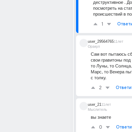
деструктивное . До
посмотреть на стат
происшествий в по
1
Ответ
user_29564765
11лет
Оракул
Сам вот пытаюсь сб
свои гравитоны под 
то Луны, то Солнца.
Марс, то Венера пы
с толку.
2
Ответи
user_21
11лет
Мыслитель
вы знаете
0
Ответи