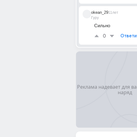
okean_29
11лет
Гуру
Сильно
0
Ответи