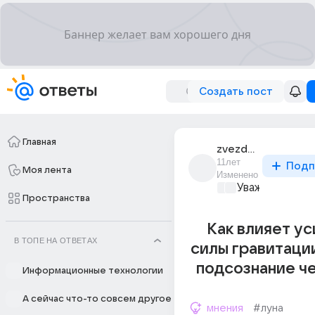
Создать пост
Главная
zvezdnyi_orakul
11лет
Подп
Моя лента
Изменено
Уважаемый ма
Пространства
Как влияет у
В ТОПЕ НА ОТВЕТАХ
силы гравитаци
подсознание ч
Информационные технологии
А сейчас что-то совсем другое
мнения
#луна