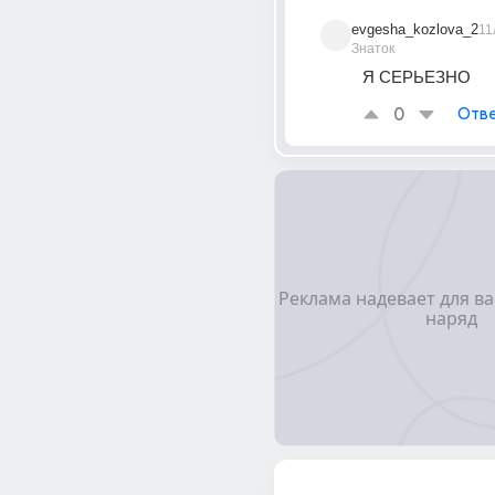
evgesha_kozlova_2
11
Знаток
Я СЕРЬЕЗНО
0
Отве