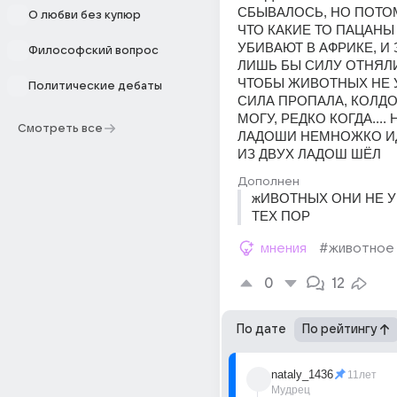
СБЫВАЛОСЬ, НО ПОТОМ
О любви без купюр
ЧТО КАКИЕ ТО ПАЦАНЫ
УБИВАЮТ В АФРИКЕ, И З
Философский вопрос
ЛИШЬ БЫ СИЛУ ОТНЯЛИ,
ЧТОБЫ ЖИВОТНЫХ НЕ У
Политические дебаты
СИЛА ПРОПАЛА, КОЛДО
МОГУ, РЕДКО КОГДА.... 
Смотреть все
ЛАДОШИ НЕМНОЖКО ИД
ИЗ ДВУХ ЛАДОШ ШЁЛ
Дополнен
жИВОТНЫХ ОНИ НЕ У
ТЕХ ПОР
мнения
#животное
0
12
По дате
По рейтингу
nataly_1436
11лет
Мудрец