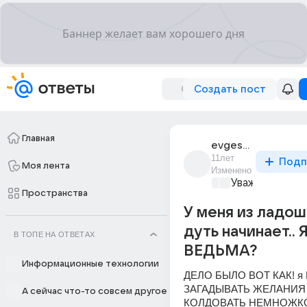
Создать пост
Главная
evgesha_kozlova_2
11лет
Подп
Моя лента
Изменено
Уважаемый ма
Пространства
У меня из ладош
дуть начинает.. 
В ТОПЕ НА ОТВЕТАХ
ВЕДЬМА?
Информационные технологии
ДЕЛО БЫЛО ВОТ КАК! я 
ЗАГАДЫВАТЬ ЖЕЛАНИЯ 
А сейчас что-то совсем другое
КОЛДОВАТЬ НЕМНОЖКО,