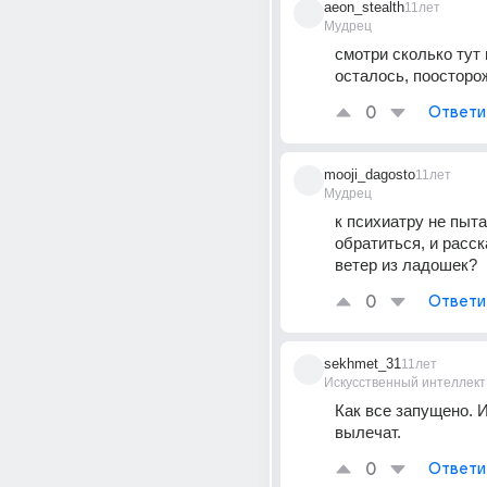
aeon_stealth
11лет
Мудрец
смотри сколько тут 
осталось, поосторо
0
Ответи
mooji_dagosto
11лет
Мудрец
к психиатру не пыта
обратиться, и расска
ветер из ладошек?
0
Ответи
sekhmet_31
11лет
Искусственный интеллект
Как все запущено. И
вылечат.
0
Ответи