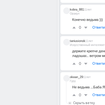
kobra_881
11лет
Оракул
Конечно ведьма )))
0
Ответи
taniusionok
11лет
Искусственный интеллект
держите крепче день
ладошах.. ветром м
0
Ответи
okean_29
11лет
Гуру
Не ведьма ...Баба Яг
0
Ответи
Скрыть ветку