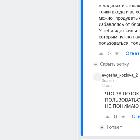
в ладонях и стопах 
точки входа и выхо
можно "продувать с
избавляясь от блок
У тебя идет сильны
которым нужно нау
пользоваться, толь
0
Ответ
Скрыть ветку
evgesha_kozlova_2
Знаток
11лет
ЧТО ЗА ПОТОК, 
ПОЛЬЗОВАТЬСЯ
НЕ ПОНИМАЮ
0
Отв
1 ответ