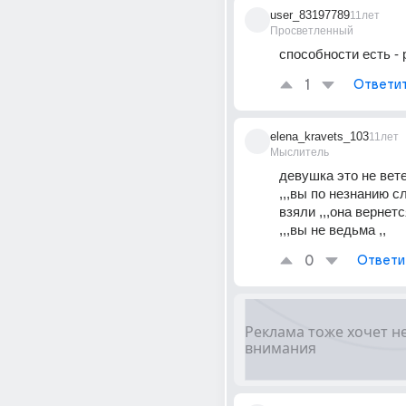
user_83197789
11лет
Просветленный
способности есть - 
1
Ответи
elena_kravets_103
11лет
Мыслитель
девушка это не ветер
,,,вы по незнанию с
взяли ,,,она вернется
,,,вы не ведьма ,,
0
Ответи