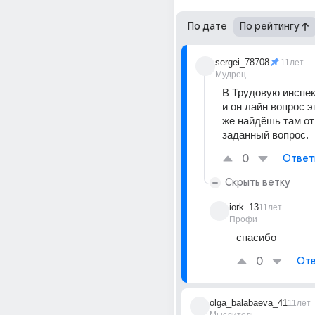
По дате
По рейтингу
sergei_78708
11лет
Мудрец
В Трудовую инспек
и он лайн вопрос эт
же найдёшь там отв
заданный вопрос.
0
Ответ
Скрыть ветку
iork_13
11лет
Профи
спасибо
0
Отв
olga_balabaeva_41
11лет