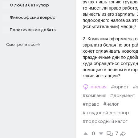
руках лишь копию трудово
О любви без купюр
то имеет ли право работо
вычесть из его зарплаты 
Философский вопрос
подоходного налога за это
(испытательный) месяц? 
Политические дебаты
2. Компания оформлена о
зарплата белая но вот ра
Смотреть все
хочет оплачивать новогод
праздничные дни по двойн
куда обращаться сотрудни
помощью в первом и втор
какие инстанции?
мнения
#юрист
#
#компания
#документ
#право
#налог
#трудовой договор
#подоходный налог
0
7