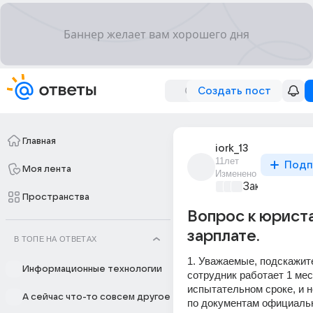
Создать пост
Главная
iork_13
11лет
Подп
Моя лента
Изменено
Закон и поря
Пространства
Вопрос к юрист
зарплате.
В ТОПЕ НА ОТВЕТАХ
1. Уважаемые, подскажите
Информационные технологии
сотрудник работает 1 мес
испытательном сроке, и н
А сейчас что-то совсем другое
по документам официально