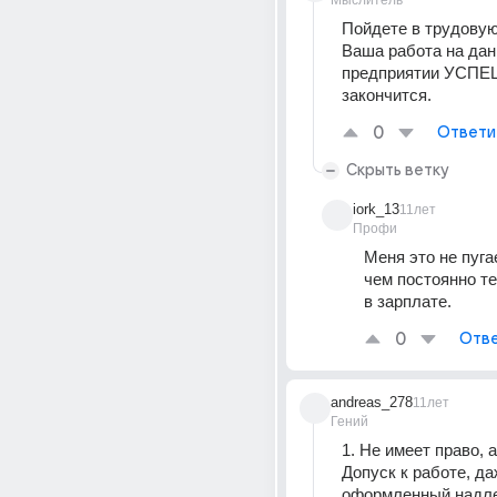
Мыслитель
Пойдете в трудовую
Ваша работа на дан
предприятии УСПЕ
закончится.
0
Ответи
Скрыть ветку
iork_13
11лет
Профи
Меня это не пугае
чем постоянно те
в зарплате.
0
Отве
andreas_278
11лет
Гений
1. Не имеет право, а
Допуск к работе, даж
оформленный надл