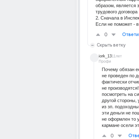
образом, является 
трудового договора
2. Сначала в Инспек
Если не поможет - в
0
Ответи
Скрыть ветку
iork_13
11лет
Профи
Почему обязан ес
не проведен по д
фактически отчис
не производятся!
посмотреть на си
другой стороны, 
из зп. подоходны
эти деньги не пош
не оформлен то у 
кармане осели эт
0
Отве