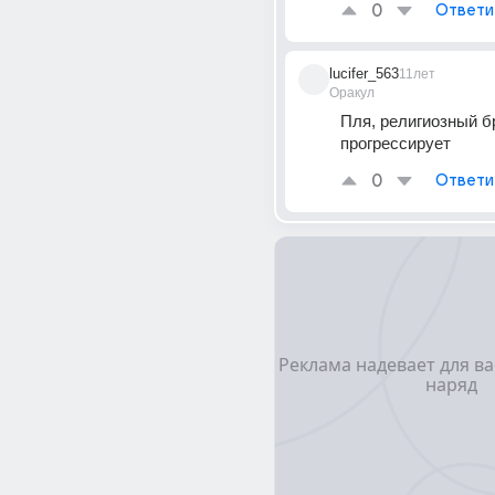
0
Ответи
lucifer_563
11лет
Оракул
Пля, религиозный бр
прогрессирует
0
Ответи