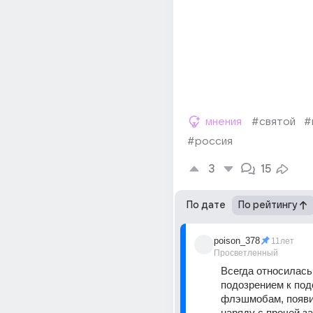
мнения
#святой
#
#россия
3
15
По дате
По рейтингу
poison_378
11лет
Просветленный
Всегда относилась 
подозрением к под
флэшмобам, появи
наряду с прочей за