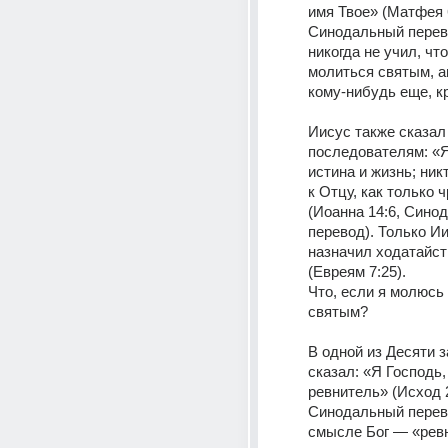
имя Твое» (Матфея 6
Синодальный перево
никогда не учил, что
молиться святым, а
кому-нибудь еще, к
Иисус также сказал 
последователям: «Я 
истина и жизнь; никт
к Отцу, как только ч
(Иоанна 14:6, Сино
перевод). Только Ии
назначил ходатайств
(Евреям 7:25).
Что, если я молюсь и
святым?
В одной из Десяти з
сказал: «Я Господь, 
ревнитель» (Исход 2
Синодальный перево
смысле Бог — «ревн