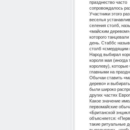
празднество часто 
сопровождалось раз
Участники этого раз
веселья устанавлив
селения столб, наз
«майским деревом», 
которого танцевали 
день. Стаббс называ
столб «смердящим и
Народ выбирал коро
короля мая (иногда 
королеву), которые 
главными на праздне
Обычаи ставить «ма
дерево» и выбирать
были широко распро
других частях Евро
Какое значение имел
первомайские обыча
«Британской энцикл
объясняется: «Перв
такие ритуальные д
выполнялись, чтобы