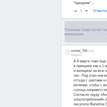
"праздник"...
1
Ответи
mishel_759
11лет
Мудрец
А 8 марта тоже еще 
в принципе как и 1 
и женщины на всю н
лес. Под утро они в
оттуда с цветами и
ветвями, чтобы с во
солнца поприветство
Согласно труду «Ан
злоупотреблений» п
писателя Филиппа С