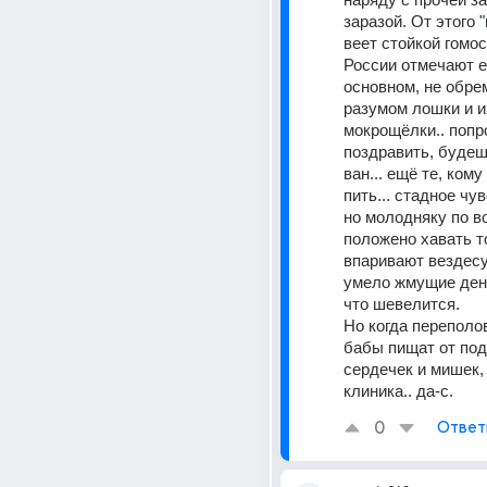
заразой. От этого "
веет стойкой гомося
России отмечают ег
основном, не обре
разумом лошки и и
мокрощёлки.. попро
поздравить, будеш
ван... ещё те, кому 
пить... стадное чу
но молодняку по во
положено хавать то
впаривают вездесу
умело жмущие деньг
что шевелится.
Но когда переполо
бабы пищат от под
сердечек и мишек, 
клиника.. да-с.
0
Ответ