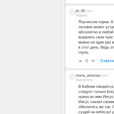
jkl_58
11лет
Мудрец
Языческие корни. А 
человек может устро
абсолютно в любой 
выразить свои чувс
можно не один раз в
в этот день. Ведь эт
глупо.
0
Ответи
rtioma_artiomian
11лет
Мыслитель
В Библии говорится,
следует только Богу
нужно во имя Иисуса
Иисус сказал своим 
«Молитесь же так: О
сущий на небесах! д