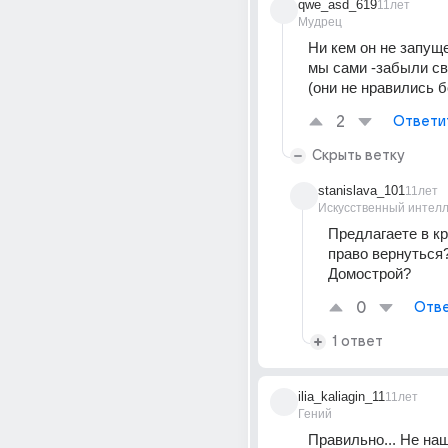
qwe_asd_619
11лет
Мудрец
Ни кем он не запуще
мы сами -забыли св
(они не нравились 
2
Ответи
Скрыть ветку
stanislava_101
11лет
Искусственный интелл
Предлагаете в кр
право вернуться?
Домострой?
0
Отве
1 ответ
ilia_kaliagin_11
11лет
Гений
Правильно... Не наш