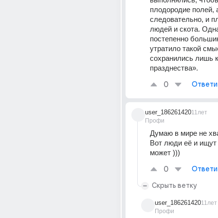
плодородие полей, а
следовательно, и п
людей и скота. Одна
постепенно большин
утратило такой смыс
сохранились лишь к
празднества».
0
Ответи
user_186261420
11лет
Профи
Думаю в мире не хва
Вот люди её и ищут -
может )))
0
Ответи
Скрыть ветку
user_186261420
11лет
Профи