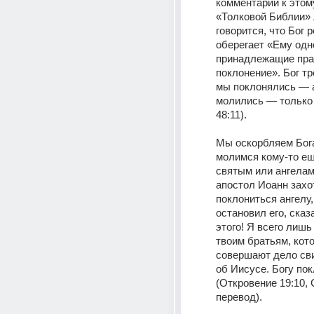
комментарии к этому
«Толковой Библии» 
говорится, что Бог р
оберегает «Ему одн
принадлежащие прав
поклонение». Бог тр
мы поклонялись — а 
молились — только 
48:11).
Мы оскорбляем Бога
молимся кому-то ещ
святым или ангелам.
апостол Иоанн захот
поклониться ангелу, 
остановил его, сказ
этого! Я всего лишь 
твоим братьям, кото
совершают дело сви
об Иисусе. Богу пок
(Откровение 19:10,
перевод).