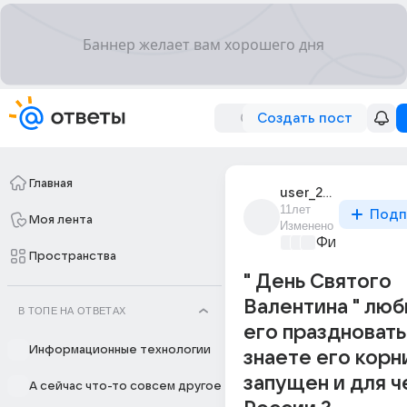
Создать пост
Главная
user_26986639
11лет
Подп
Моя лента
Изменено
Философски
Пространства
" День Святого
Валентина " лю
В ТОПЕ НА ОТВЕТАХ
его праздновать 
Информационные технологии
знаете его корни
запущен и для ч
А сейчас что-то совсем другое