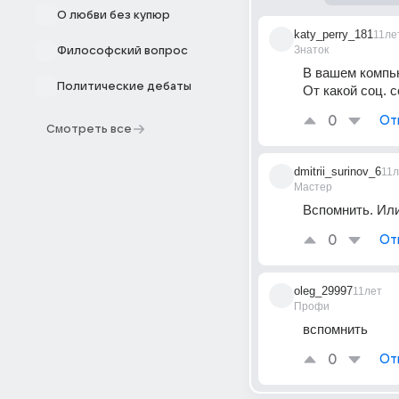
О любви без купюр
katy_perry_181
11ле
Знаток
Философский вопрос
В вашем компьют
Политические дебаты
От какой соц. 
0
От
Смотреть все
dmitrii_surinov_6
11л
Мастер
Вспомнить. Или
0
От
oleg_29997
11лет
Профи
вспомнить
0
От