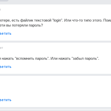
т
ере, есть файлик текстовой "login". Или что-то типо этого. Поищ
сети вы потеряли пароль?
ветить
ет
 нажать "вспомнить пароль". Или нажать "забыл пароль".
ветить
ветить