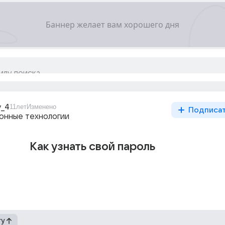
v_4
11лет
Изменено
Подписа
нные технологии
Как узнать свой пароль
гу