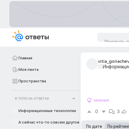
Главная
vitia_goriache
Информацио
Моя лента
Пространства
В ТОПЕ НА ОТВЕТАХ
мнения
Информационные технологии
0
3
А сейчас что-то совсем другое
По дате
По рейтин