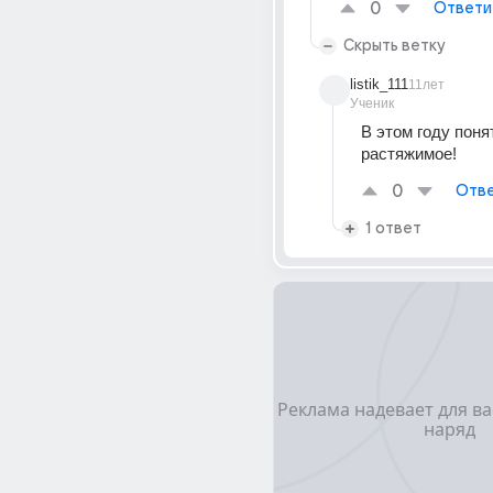
0
Ответи
Скрыть ветку
listik_111
11лет
Ученик
В этом году понят
растяжимое!
0
Отве
1 ответ