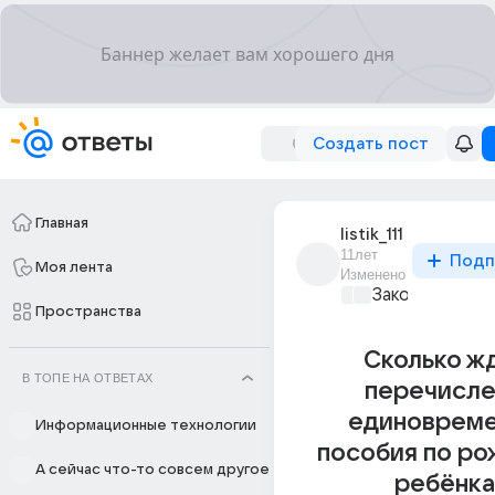
Создать пост
Главная
listik_111
11лет
Подп
Моя лента
Изменено
Закон и поряд
Пространства
Сколько ж
В ТОПЕ НА ОТВЕТАХ
перечисле
единоврем
Информационные технологии
пособия по р
А сейчас что-то совсем другое
ребёнка