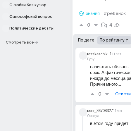
О любви без купюр
знания
#ребенок
Философский вопрос
0
4
Политические дебаты
По дате
По рейтингу
Смотреть все
rasskazchik_1
11лет
Гуру
начислить обязаны 
срок. А фактическая
иногда до месяца ра
Причин много...
0
Ответи
user_36708327
11лет
Оракул
в этом году придет!