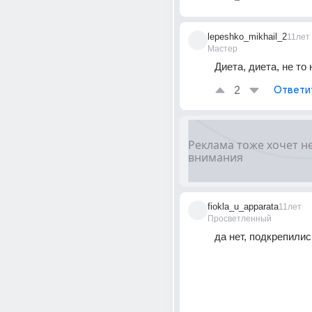
lepeshko_mikhail_2
11лет
Мастер
Диета, диета, не то 
2
Ответи
fiokla_u_apparata
11лет
Просветленный
да нет, подкрепилис