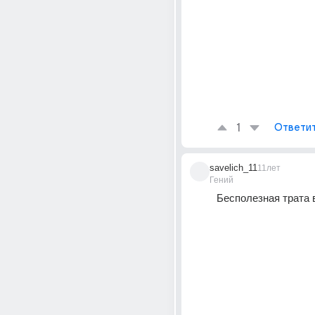
1
Ответи
savelich_11
11лет
Гений
Бесполезная трата в