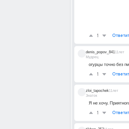
1
Ответи
denis_popov_841
11лет
Мудрец
огурцы точно без г
1
Ответи
zloi_tapochek
11лет
Знаток
Я не хочу. Приятног
1
Ответи