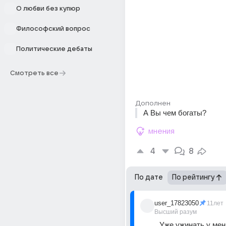
О любви без купюр
Философский вопрос
Политические дебаты
Смотреть все
Дополнен
А Вы чем богаты?
мнения
4
8
По дате
По рейтингу
user_17823050
11лет
Высший разум
Уже ужинать у мен