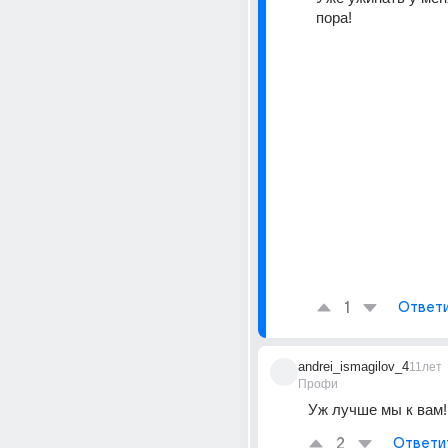
пора!
1
Ответ
andrei_ismagilov_4
11лет
Профи
Уж лучше мы к вам!!
2
Ответи