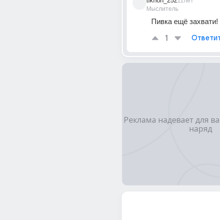
tikhon_252
11лет
Мыслитель
Пивка ещё захвати!
1
Ответи