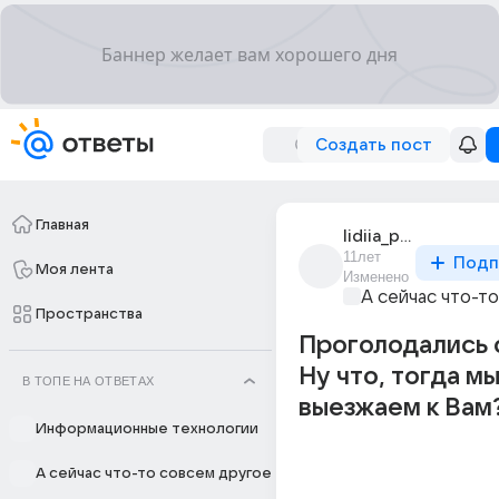
Создать пост
Главная
lidiia_prokopets_2
11лет
Подп
Моя лента
Изменено
А сейчас что-т
Пространства
Проголодались 
Ну что, тогда м
В ТОПЕ НА ОТВЕТАХ
выезжаем к Вам
Информационные технологии
А сейчас что-то совсем другое