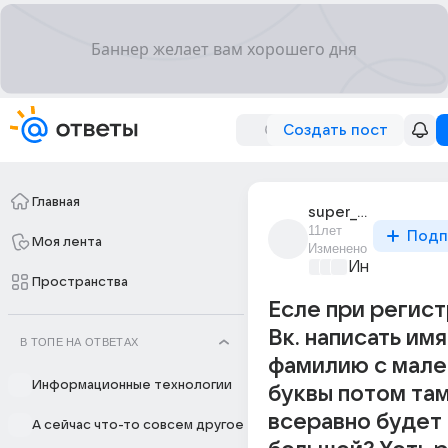
Создать пост
Главная
super_turbo_2
11лет
Подп
Моя лента
Изменено
Информацио
Пространства
Есле при регист
Вк. написать имя
В ТОПЕ НА ОТВЕТАХ
фамилию с мале
Информационные технологии
буквы потом та
всеравно будет 
А сейчас что-то совсем другое