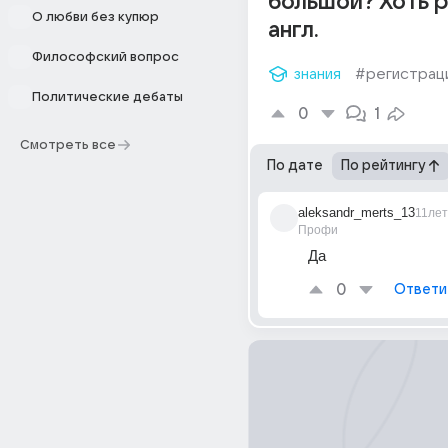
большой? Хоть р
О любви без купюр
англ.
Философский вопрос
знания
#регистрац
Политические дебаты
0
1
Смотреть все
По дате
По рейтингу
aleksandr_merts_13
11лет
Профи
Да
0
Ответи