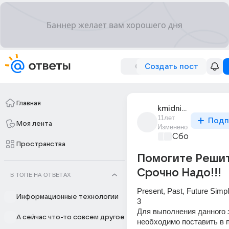
Создать пост
Главная
kmidnight_c
11лет
Подп
Моя лента
Изменено
Сборная Дом
Пространства
Помогите Решит
Срочно Надо!!!
В ТОПЕ НА ОТВЕТАХ
Present, Past, Future Simp
Информационные технологии
3
Для выполнения данного 
А сейчас что-то совсем другое
необходимо поставить в 