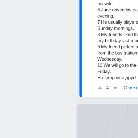
his wife.
6 Jude drived his car
evening.
7 He usually plays t
Sunday mornings.
8 My friends liked th
my birthday last mo
9 My friend picked 
from the bus station l
Wednesday.
10 We will go to the
Friday.
На здоровье друг!
4
Ответ