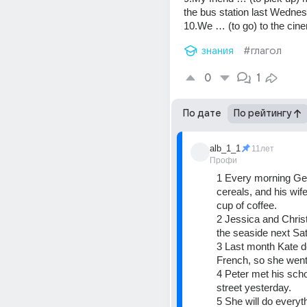
the bus station last Wedne
10.We … (to go) to the cine
знания
#глагол
0
1
По дате
По рейтингу
alb_1_1
11лет
Профи
1 Every morning Geo
cereals, and his wife
cup of coffee.
2 Jessica and Christi
the seaside next Sa
3 Last month Kate de
French, so she went 
4 Peter met his scho
street yesterday.
5 She will do everyt