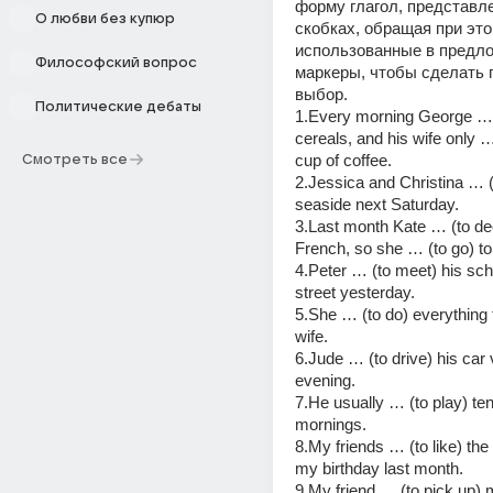
форму глагол, представле
О любви без купюр
скобках, обращая при это
использованные в предло
Философский вопрос
маркеры, чтобы сделать 
выбор.
Политические дебаты
1.Every morning George … (
cereals, and his wife only … 
cup of coffee.
Смотреть все
2.Jessica and Christina … (t
seaside next Saturday.
3.Last month Kate … (to deci
French, so she … (to go) to
4.Peter … (to meet) his sch
street yesterday.
5.She … (to do) everything 
wife.
6.Jude … (to drive) his car v
evening.
7.He usually … (to play) te
mornings.
8.My friends … (to like) the 
my birthday last month.
9.My friend … (to pick up) 