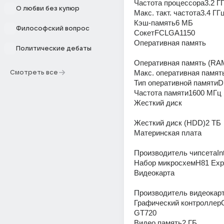
Частота процессора3.2 Г
О любви без купюр
Макс. такт. частота3.4 ГГ
Кэш-память6 МБ
Философский вопрос
СокетFCLGA1150
Оперативная память
Политические дебаты
Оперативная память (RA
Макс. оперативная памят
Смотреть все
Тип оперативной памяти
Частота памяти1600 МГц
Жесткий диск
Жесткий диск (HDD)2 ТБ
Материнская плата
Производитель чипсетаInt
Набор микросхемH81 Exp
Видеокарта
Производитель видеокар
Графический контроллерG
GT720
Видео память2 ГБ