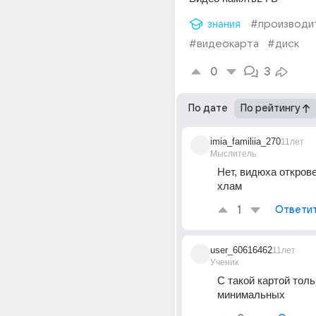
знания
#производи
#видеокарта
#диск
0
3
По дате
По рейтингу
imia_familiia_270
11лет
Мыслитель
Нет, видюха откров
хлам
1
Ответи
user_60616462
11лет
Ученик
С такой картой тольк
минимальных