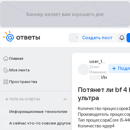
Создать пост
Главная
user_194973516
11лет
Подп
Моя лента
Изменено
Информацио
Пространства
Потянет ли bf 4
ультра
В ТОПЕ НА ОТВЕТАХ
Количество процессоров
Информационные технологии
Производитель процессор
Тип процессораCore i5-44
А сейчас что-то совсем другое
Количество ядер4