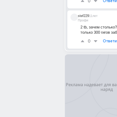
0
Ответи
stef229
11лет
Профи
2 tb, зачем столько?
только 300 гигов заб
0
Ответи