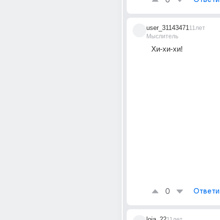
0
user_31143471
11лет
Мыслитель
Хи-хи-хи!
0
Ответи
loia_22
11лет