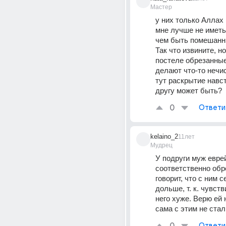
Мастер
у них только Аллах 
мне лучше не иметь
чем быть помешанны
Так что извините, но
постеле обрезанные
делают что-то нечист
тут раскрытие навст
другу может быть?
0
Ответи
kelaino_2
11лет
Мудрец
У подруги муж еврей
соответственно обре
говорит, что с ним с
дольше, т. к. чувств
него хуже. Верю ей на
сама с этим не ста
Ответи