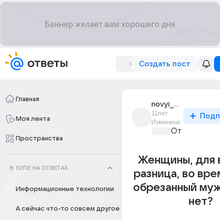
Создать пост
Главная
novyi_svet_33
11лет
Подп
Моя лента
Изменено
От колыбели
Пространства
Женщины, для 
В ТОПЕ НА ОТВЕТАХ
разница, во вре
обрезанный муж
Информационные технологии
нет?
А сейчас что-то совсем другое