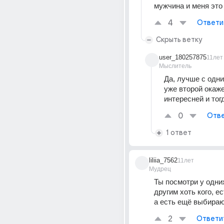
мужчина и меня это 
4
Ответи
Скрыть ветку
user_180257875
11лет
Мыслитель
Да, лучше с одним
уже второй окаже
интересней и тог
0
Отве
1 ответ
liliia_7562
11лет
Мудрец
Ты посмотри у одних
другим хоть кого, е
а есть ещё выбирают
2
Ответи