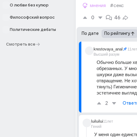
О любви без купюр
мнения
#секс
0
46
Философский вопрос
Политические дебаты
По дате
По рейтингу
Смотреть все
krestovaya_anal
11ле
Высший разум
Обычно больше хв
обрезанных. У мно
шкурки даже вызы
отвращение. Не хот
тянуть) Гигиеничне
эстетичнее выгляд
2
Ответ
luiluilui
11лет
Гений
У меня один единст