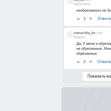
Мыслитель
необрезанного не б
0
Ответи
mamochka_bo
11лет
Мудрец
Да. У меня и обреза
не обрезанные. Мне 
обрезанные
0
Ответи
Показать е