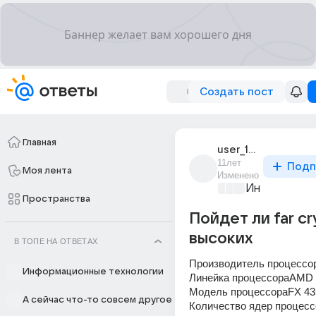
Создать пост
Главная
user_194973516
11лет
Подп
Моя лента
Изменено
Информацио
Пространства
Пойдет ли far cr
высоких
В ТОПЕ НА ОТВЕТАХ
Производитель процесс
Информационные технологии
Линейка процессораAMD
Модель процессораFX 43
А сейчас что-то совсем другое
Количество ядер процесс