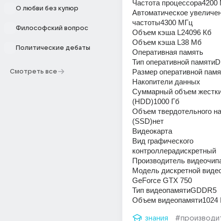
Частота процессора4200
О любви без купюр
Автоматическое увеличен
частоты4300 МГц
Философский вопрос
Объем кэша L24096 Кб
Объем кэша L38 Мб
Политические дебаты
Оперативная память
Тип оперативной памят
Размер оперативной памя
Смотреть все
Накопители данных
Суммарный объем жестких
(HDD)1000 Гб
Объем твердотельного на
(SSD)нет
Видеокарта
Вид графического 
контроллерадискретный
Производитель видеочипа
Модель дискретной видео
GeForce GTX 750
Тип видеопамятиGDDR5
Объем видеопамяти1024
знания
#производи