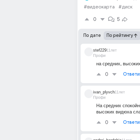
#видеокарта
#диск
0
5
По дате
По рейтингу
stef229
11лет
Профи
на средних, высоки
0
Ответи
ivan_plyvch
11лет
Профи
На средних спокойно
высоких видюха сл
0
Ответи