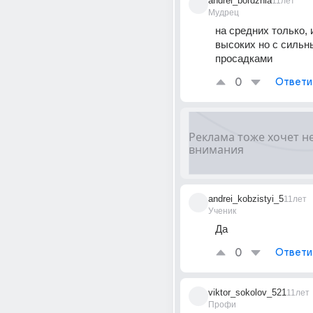
andrei_bordzhia
11лет
Мудрец
на средних только, и
высоких но с сильн
просадками
0
Ответи
andrei_kobzistyi_5
11лет
Ученик
Да
0
Ответи
viktor_sokolov_521
11лет
Профи