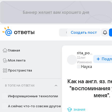
Создать пост
Главная
rita_popova_156
11лет
Подп
Моя лента
Изменено
Наука
Пространства
Как на англ. яз.
В ТОПЕ НА ОТВЕТАХ
"воспоминания
меня".
Информационные технологии
А сейчас что-то совсем другое
знания