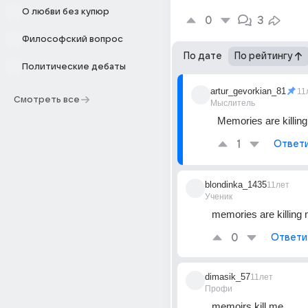
О любви без купюр
0
3
Философский вопрос
По дате
По рейтингу
Политические дебаты
artur_gevorkian_81
11
Смотреть все
Мыслитель
Memories are killin
1
Ответ
blondinka_1435
11лет
Ученик
memories are killing
0
Ответи
dimasik_57
11лет
Профи
memoirs kill me.