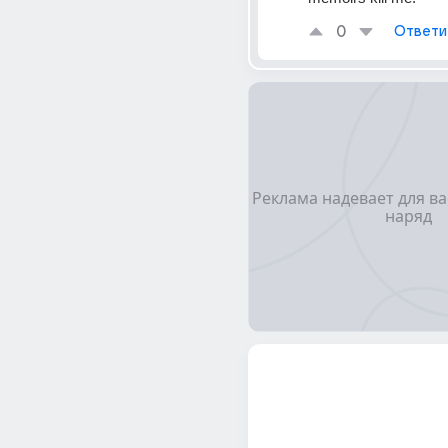
0
Ответи