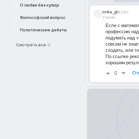
О любви без купюр
irinka_gh
11лет
Ученик
Философский вопрос
Если с математ
Политические дебаты
профессию над
подумать над т
совсем не знае
Смотреть все
сходить, или те
По ссылке реко
хорошим резуль
0
От