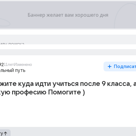
92
11лет
Изменено
Подписа
льный путь
жите куда идти учиться после 9 класса, 
кую професию Помогите )
гу