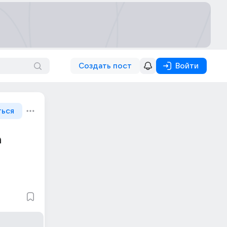
Создать пост
Войти
ться
а