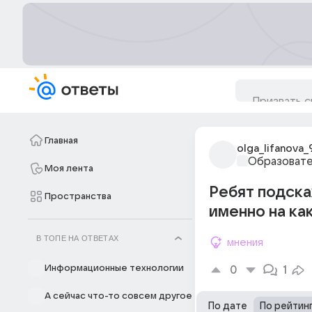
Главная
olga_lifanova_
Образовате
Моя лента
Ребят подска
Пространства
именно на ка
В ТОПЕ НА ОТВЕТАХ
мнения
Информационные технологии
0
1
А сейчас что-то совсем другое
По дате
По рейтин