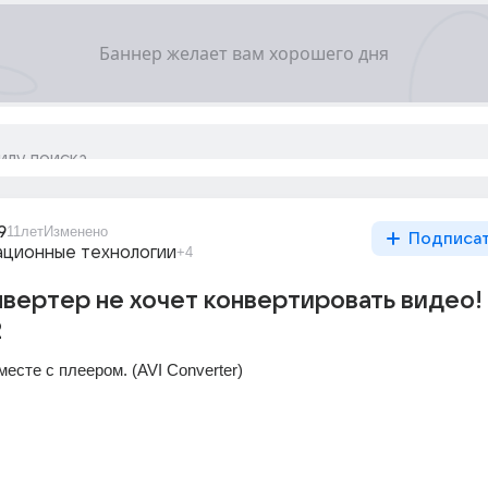
9
11лет
Изменено
Подписа
ционные технологии
+4
вертер не хочет конвертировать видео!
2
месте с плеером. (AVI Converter)