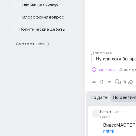
О любви без купюр
Философский вопрос
Политические дебаты
Смотреть все
Дополнен
Ну или хотя бы пр
мнения
#плее
0
5
По дате
По рейтин
breakr
11лет
Гений
ВидеоМАСТЕР 5
r.html