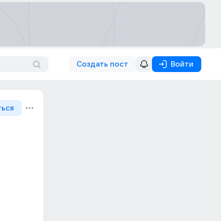
Создать пост
Войти
ться