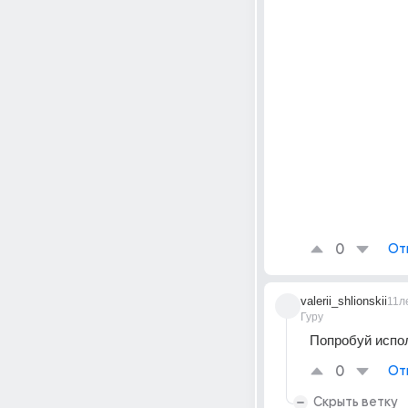
0
От
valerii_shlionskii
11л
Гуру
Попробуй испо
0
От
Скрыть ветку