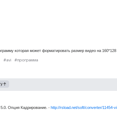
ограмму которая может форматировать размер видео на 160*128
р
#avi
#программа
гу
.0. Опция Кадрирование. - 
http://rsload.net/soft/converter/11454-