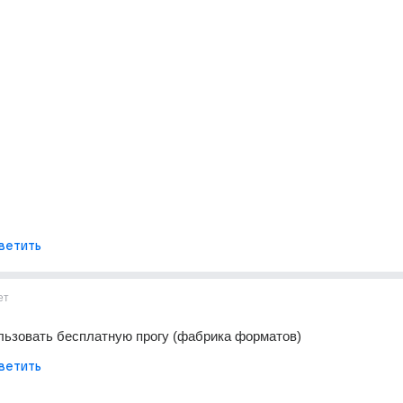
ветить
ет
льзовать бесплатную прогу (фабрика форматов)
ветить