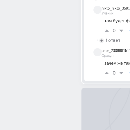
nikto_nikto_359
1
Ученик
там будет ф
0
1 ответ
user_23099815
1
Оракул
зачем же так
0