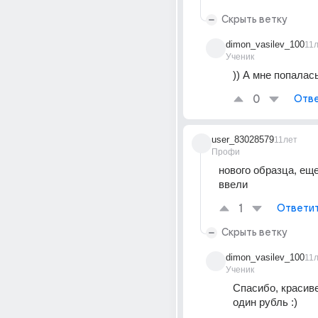
Скрыть ветку
dimon_vasilev_100
11
Ученик
)) А мне попалас
0
Отве
user_83028579
11лет
Профи
нового образца, еще 
ввели
1
Ответи
Скрыть ветку
dimon_vasilev_100
11
Ученик
Спасибо, красиве
один рубль :)