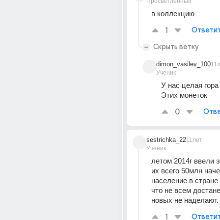
Просветленный
в коллекцию
1
Ответи
Скрыть ветку
dimon_vasilev_100
11
Ученик
У нас целая гора
Этих монеток
0
Отве
sestrichka_22
11лет
Ученик
летом 2014г ввели э
их всего 50млн начек
население в стране 
что не всем достанет
новых не наделают.
1
Ответи