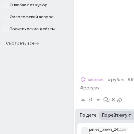
О любви без купюр
Философский вопрос
Политические дебаты
Смотреть все
мнения
#рубль
#б
#россия
0
8
По дате
По рейтингу
james_brown_24
11лет