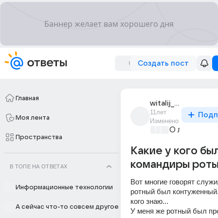
Создать пост
Главная
witalij_czumak
11лет
Подп
Моя лента
Изменено
О любви без
Пространства
Какие у кого бы
командиры рот
В ТОПЕ НА ОТВЕТАХ
Вот многие говорят служил
Информационные технологии
ротный был контуженный..
кого знаю... 
А сейчас что-то совсем другое
У меня же ротный был про