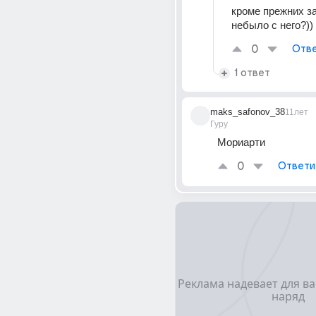
кроме прежних за
небыло с него?))
0
Отве
1 ответ
maks_safonov_38
11лет
Гуру
Мориарти
0
Ответи