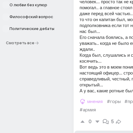
человек... просто так не к
О любви без купюр
помогал.. а главное стоял 
даже перед всей частью...
Философский вопрос
то что он капитан был, мог
подполковника если тот н
Политические дебаты
нас был... 
Его сначала боялись, а п
уважать.. когда не было ег
Смотреть все
ждали.. 
Когда был, слушались и с
косячить... 
Вот ведь это в моем пони
настоящий офицер... строг
справедливый, честный, 
открытый... 
А у вас, какие ротные бы
мнения
#горы
#пр
#армия
0
5