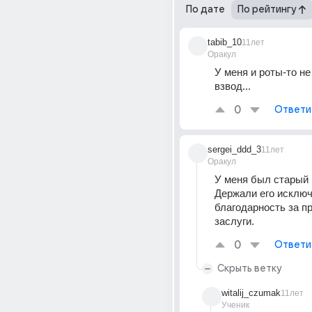
По дате
По рейтингу
tabib_10
11лет
Оракул
У меня и роты-то не
взвод...
0
Ответи
sergei_ddd_3
11лет
Оракул
У меня был старый 
Держали его исключ
благодарность за пр
заслуги.
0
Ответи
Скрыть ветку
witalij_czumak
11лет
Ученик