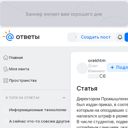
Создать пост
Главная
orekhtm
11лет
Подп
Моя лента
Изменено
Сборная До
Пространства
Статья
В ТОПЕ НА ОТВЕТАХ
Директором Промышленно
был издан приказ, в соотв
которым на опоздавших с
Информационные технологии
налагался штраф в размер
В числе студентов, подве
А сейчас что-то совсем другое
штрафным санкциям, оказ