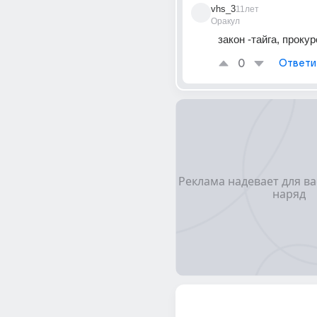
vhs_3
11лет
Оракул
закон -тайга, прокур
0
Ответи