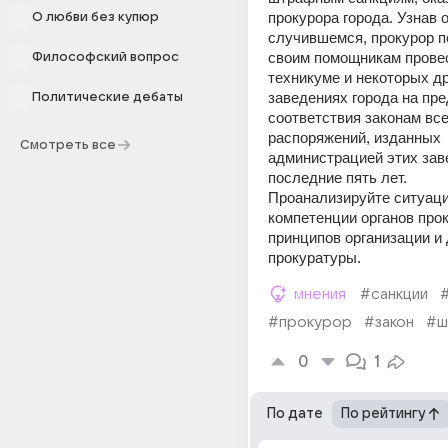
прокурора города. Узнав о
О любви без купюр
случившемся, прокурор п
своим помощникам провес
Философский вопрос
техникуме и некоторых др
заведениях города на пре
Политические дебаты
соответствия законам все
распоряжений, изданных 
Смотреть все
администрацией этих заве
последние пять лет.
Проанализируйте ситуаци
компетенции органов прок
принципов организации и 
прокуратуры.
мнения
#санкции
#прокурор
#закон
#ш
0
1
По дате
По рейтингу