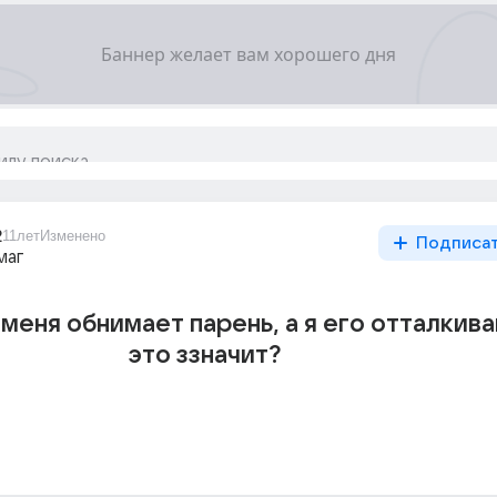
2
11лет
Изменено
Подписа
маг
 меня обнимает парень, а я его отталкива
это ззначит?