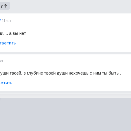
гу
11лет
и.... а вы нет
тветить
ет
души твоей, в глубине твоей души нехочешь с ним ты быть .
етить