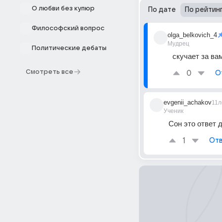
О любви без купюр
По дате
По рейтин
Философский вопрос
olga_belkovich_4
Мудрец
Политические дебаты
скучает за вам
Смотреть все
0
О
evgenii_achakov
11л
Ученик
Сон это ответ 
1
Отв