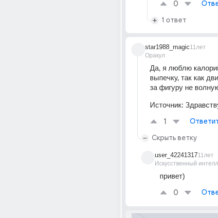
0
Отве
1 ответ
star1988_magic
11лет
Оракул
Да, я люблю калорий
выпечку, так как дви
за фигуру не волну
Источник:
Здравств
1
Ответи
Скрыть ветку
user_42241317
11лет
Искусственный интелл
привет)
0
Отве