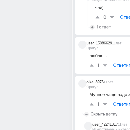
Искусственный интелл
чай)
0
Отве
1 ответ
user_15086629
11лет
Оракул
люблю...
1
Ответи
olka_3973
11лет
Оракул
Мучное чаще надо з
1
Ответи
Скрыть ветку
user_42241317
11лет
Искусственный интелл