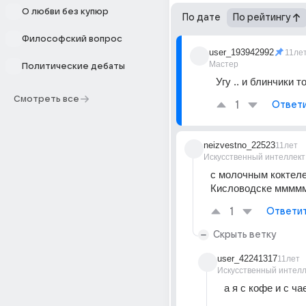
О любви без купюр
По дате
По рейтингу
Философский вопрос
user_193942992
11ле
Мастер
Политические дебаты
Угу .. и блинчики т
Смотреть все
1
Ответ
neizvestno_22523
11лет
Искусственный интеллект
с молочным коктеле
Кисловодске мммм
1
Ответи
Скрыть ветку
user_42241317
11лет
Искусственный интелл
а я с кофе и с ча