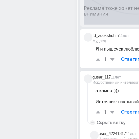
fd_zuekshchm
11лет
Мудрец
Я и пышечек любл
1
Ответи
gusar_117
11лет
Искусственный интеллект
а кампот)))
Источник:
накрывай
1
Ответи
Скрыть ветку
user_42241317
11лет