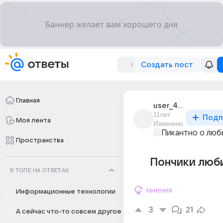
Создать пост
Главная
user_42241317
11лет
Подп
Моя лента
Изменено
Пикантно о люб
Пространства
Пончики люби
В ТОПЕ НА ОТВЕТАХ
мнения
Информационные технологии
3
21
А сейчас что-то совсем другое