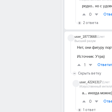
редко.. но с удо
0
Отве
2 ответа
user_18773668
11лет
Высший разум
Нет, они фигуру пор
Источник:
Утра)
1
Ответи
Скрыть ветку
user_42241317
11лет
Искусственный интелл
а... иногда можно)
0
Отве
1 ответ