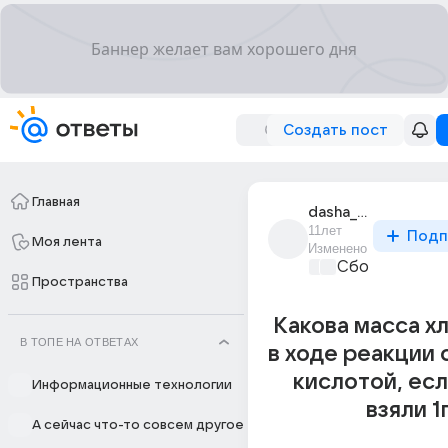
Создать пост
Главная
dasha_movchan_20
11лет
Подп
Моя лента
Изменено
Сборная Дом
Пространства
Какова масса х
В ТОПЕ НА ОТВЕТАХ
в ходе реакции 
кислотой, есл
Информационные технологии
взяли 1
А сейчас что-то совсем другое