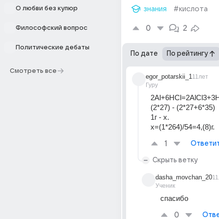
О любви без купюр
знания
#кислота
0
2
Философский вопрос
Политические дебаты
По дате
По рейтингу
Смотреть все
egor_potarskii_1
11лет
Гуру
2Al+6HCl=2AlCl3+3H
(2*27) - (2*27+6*35)
1г - х.
х=(1*264)/54=4,(8)г.
1
Ответи
Скрыть ветку
dasha_movchan_20
11
Ученик
спасибо
0
Отве