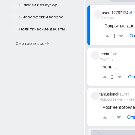
О любви без купюр
user_12767124
Философский вопрос
Оракул
Закрытые две
Политические дебаты
1
От
Смотреть все
teteia
11лет
Мудрец
лень ...
2
От
taniusionok
11лет
Искусственный инте
мозг не догоняе
1
Отв