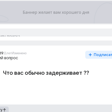
19
11лет
Изменено
Подписа
й вопрос
Что вас обычно задерживает ??
гу