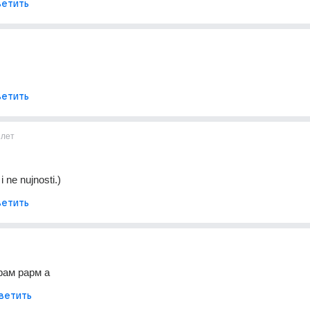
етить
етить
1лет
i ne nujnosti.)
етить
рам рарм а
ветить