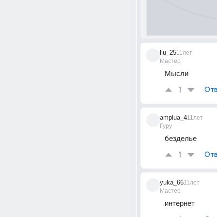
liu_25
11лет
Мастер
Мысли
1
Отв
amplua_4
11лет
Гуру
безделье
1
Отв
yuka_66
11лет
Мастер
интернет