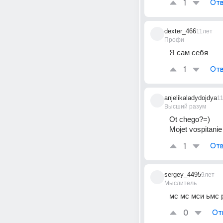
1
Отв
dexter_466
11лет
Профи
Я сам себя
1
Отв
anjelikaladydojdya
1
Высший разум
Ot chego?=)
Mojet vospitanie 
1
Отв
sergey_4495
9лет
Мыслитель
мс мс мси ьмс 
0
От