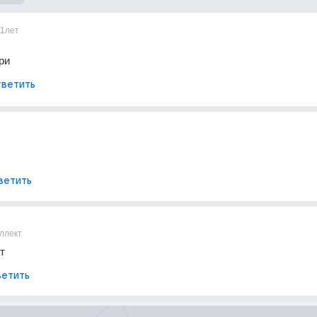
11лет
ри
ветить
ветить
ллект
т
етить