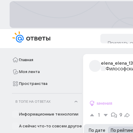
Главная
elena_elena_13
Философски
Моя лента
Пространства
В ТОПЕ НА ОТВЕТАХ
мнения
Информационные технологии
1
9
А сейчас что-то совсем другое
По дате
По рейтин