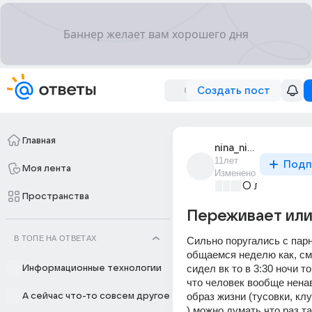
Создать пост
Главная
nina_nina_1878
11лет
Подп
Моя лента
Изменено
О любви без
Пространства
Переживает или
В ТОПЕ НА ОТВЕТАХ
Сильно поругались с парн
общаемся неделю как, см
сидел вк то в 3:30 ночи то 
Информационные технологии
что человек вообще ненав
образ жизни (тусовки, клу
А сейчас что-то совсем другое
) можно думать что раз та