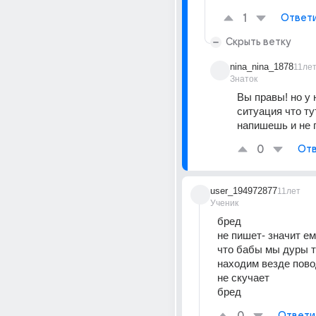
1
Ответ
Скрыть ветку
nina_nina_1878
11ле
Знаток
Вы правы! но у н
ситуация что тут
напишешь и не 
0
Отв
user_194972877
11лет
Ученик
бред
не пишет- значит е
что бабы мы дуры т
находим везде повод
не скучает
бред
Ответи