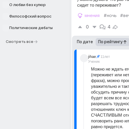
сидит то переживает?
О любви без купюр
мнения
#ночь
#ве
Философский вопрос
0
4
Политические дебаты
Смотреть все
По дате
По рейтингу
jihae
11лет
Ученик
Можно не ждать его
(переживет или нет
фраза), можно прос
уважительно и такт
обсудить причину с
будет всем все ясн
разрешать трудност
отношениях ключ к
СЧАСТЛИВЫМ отно
поговорить рано ил
равно придется.