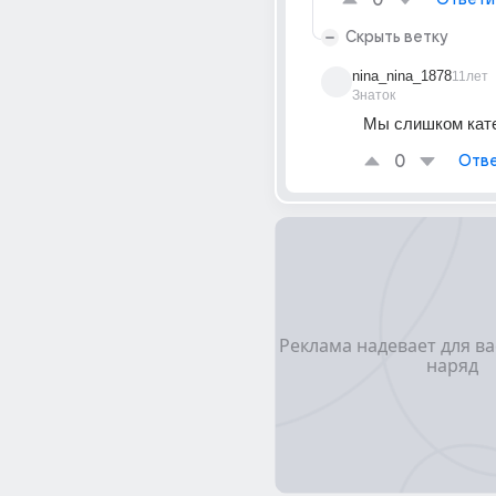
0
Скрыть ветку
nina_nina_1878
11лет
Знаток
Мы слишком кате
0
Отве