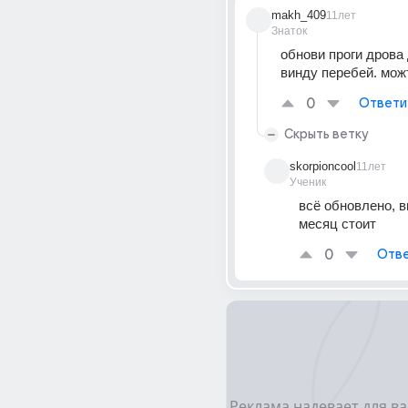
makh_409
11лет
Знаток
обнови проги дрова 
винду перебей. мож
0
Ответи
Скрыть ветку
skorpioncool
11лет
Ученик
всё обновлено, в
месяц стоит
0
Отве