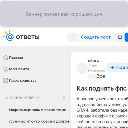
Создать пост
Главная
skorpioncool
11лет
Подп
Моя лента
Изменено
Время игр
+1
Пространства
Как поднять фпс
В ТОПЕ НА ОТВЕТАХ
А вопрос у меня вот такой
год назад была у меня ус
GTA 4, работала без нарек
Информационные технологии
хорошей графике с высоки
сейчас же снова установи
А сейчас что-то совсем другое
производительность очень