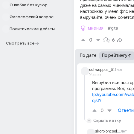
даже на самых минималь
О любви без купюр
настройках у меня фпс не 
выручайте, очень хочется
Философский вопрос
мнения
#gta
Политические дебаты
0
6
Смотреть все
По дате
По рейтингу
schweppes_6
11лет
Ученик
Вырубил все постор
программы. Вот, хо
tp://youtube.com/w
qjslY
0
Ответи
Скрыть ветку
skorpioncool
11лет