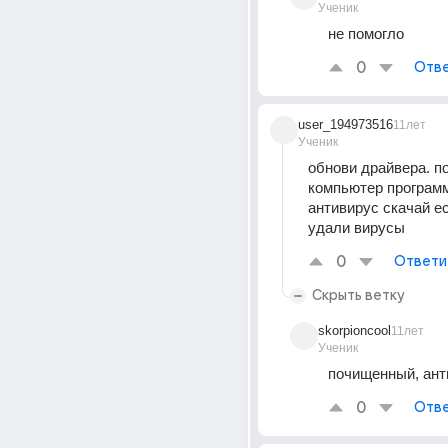
Ученик
не помогло
0
Отве
user_194973516
11лет
Ученик
обнови драйвера. по
компьютер программа
антивирус скачай есл
удали вирусы
0
Ответи
Скрыть ветку
skorpioncool
11лет
Ученик
почищенный, ант
0
Отве