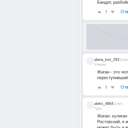
Бандит, разбойн
1
Отв
alena_kim_293
11ле
Ученик
Жиган - это че
переступивший 
1
Отв
aleks_4864
11лет
Гуру
Жиган: хулиган
Ростовский, я ж
может быть и ин