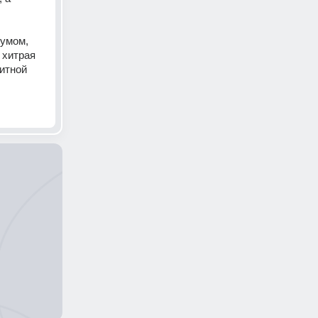
умом, 
хитрая 
итной 