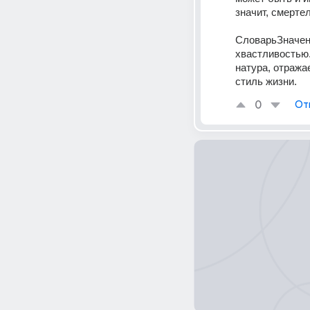
значит, смерте
СловарьЗначени
хвастливостью.
натура, отража
стиль жизни.
0
От