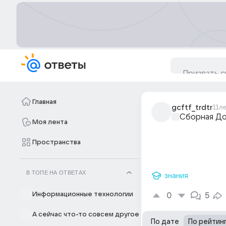
Главная
gcftf_trdtr
11л
Сборная Д
Моя лента
Пространства
В ТОПЕ НА ОТВЕТАХ
знания
Информационные технологии
0
5
А сейчас что-то совсем другое
По дате
По рейтин