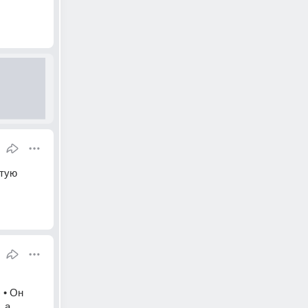
тую 
• Он 
 а 