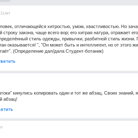
11лет
еловек, отличающейся хитростью, умом, хвастливостью. Но зача
строку закона, чаще всего вор; его хитрая натура, отражает его 
пределённый стиль одежды, привычки, разбитной стиль жизни. 
ан оказывается! ", "Он может быть и интеллигент, но от этого жи
таёт". (Определение дал/дала Студент-ботаник)
ветить
токи" кинулись копировать один и тот же абзац. Своих знаний, я
й абзац!
етить
ет