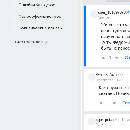
О любви без купюр
user_101897073
Философский вопрос
Знаток
Жиган - это ч
Политические дебаты
переступивший 
наружность, о
"А ты Федя жиг
Смотреть все
быть не перес
1
От
denikin_34
11лет
Просветленный
Как дружно "зна
хватает. Полны
1
Отв
egor_potarskii_1
11л
Гуру