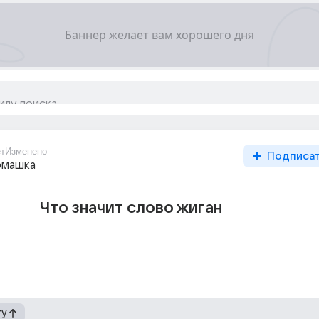
ет
Изменено
Подписа
омашка
Что значит слово жиган
гу