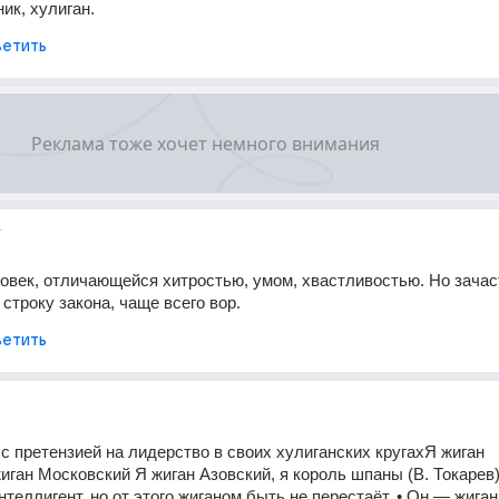
ик, хулиган.
етить
т
ловек, отличающейся хитростью, умом, хвастливостью. Но зачас
строку закона, чаще всего вор.
етить
 с претензией на лидерство в своих хулиганских кругахЯ жиган 
иган Московский Я жиган Азовский, я король шпаны (В. Токарев) 
теллигент, но от этого жиганом быть не перестаёт. • Он — жиган,