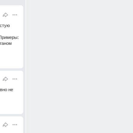
стую 
Примеры: 
ганом 
вно не 