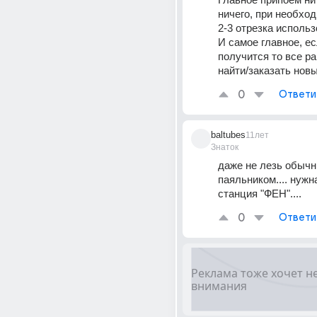
ничего, при необхо
2-3 отрезка использ
И самое главное, ес
получится то все ра
найти/заказать нов
0
Ответи
baltubes
11лет
Знаток
даже не лезь обычн
паяльником.... нужн
станция "ФЕН"....
0
Ответи