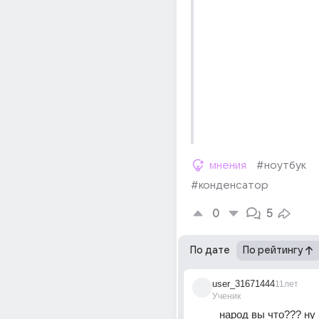
мнения
#ноутбук
#конденсатор
0
5
По дате
По рейтингу
user_31671444
11лет
Ученик
народ вы что??? ну 