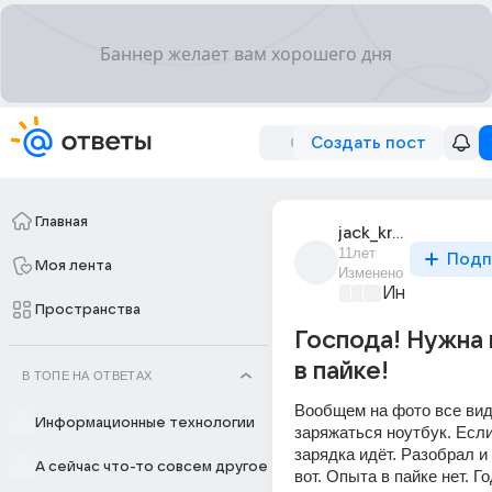
Создать пост
Главная
jack_krauser_9
11лет
Подп
Моя лента
Изменено
Информацио
Пространства
Господа! Нужна
в пайке!
В ТОПЕ НА ОТВЕТАХ
Вообщем на фото все вид
Информационные технологии
заряжаться ноутбук. Если
зарядка идёт. Разобрал и
А сейчас что-то совсем другое
вот. Опыта в пайке нет. Го