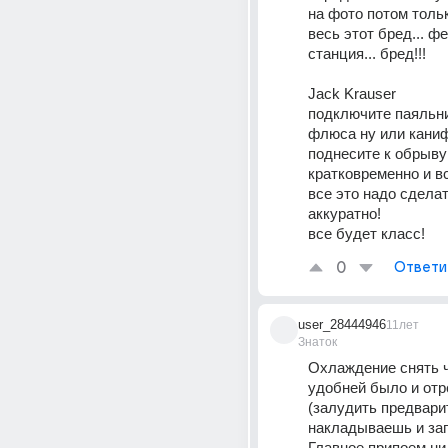
на фото потом тольк
весь этот бред... фе
станция... бред!!!
Jack Krauser
подключите паяльни
флюса ну или каниф
поднесите к обрыву 
кратковременно и все
все это надо сделат
аккуратно! 
все будет класс!
0
Ответи
user_28444946
11лет
Знаток
Охлаждение снять ч
удобней было и отр
(залудить предварит
накладываешь и зап
Главное припоем ни 