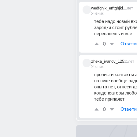
wedfghjk_erftghjkl
11лет
Ученик
тебе надо новый вхо
зарядки стоит рубле
перепаяешь и все
0
Ответи
zheka_ivanov_125
11лет
Ученик
прочисти контакты а
на пике вообще ради
опыта нет, отнеси др
конденсаторы любо
тебе припаяет
0
Ответи