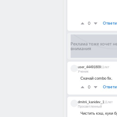
0
Ответи
user_44491809
11лет
Ученик
Скачай combo fix.
0
Ответи
dmitrii_kanidev_1
11лет
Просветленный
Чистить кэш, куки б