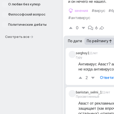
и он нечего не нашел.
О любви без купюр
мнения
#вирус
#б
Философский вопрос
#антивирус
Политические дебаты
0
6
Смотреть все
По дате
По рейтингу
serghoy1
11лет
Гуру
Антивирус Аваст? а
не когда антивирус
2
Ответи
barristan_selmi_1
11лет
Просветленный
Аваст от рекламных 
защищает (как впроч
остальных) -утилит