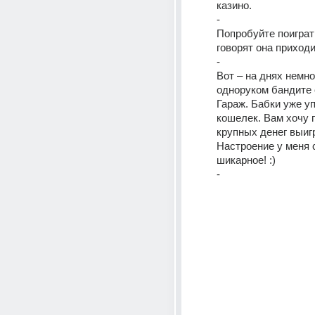
казино.
-
Попробуйте поиграт
говорят она приход
-
Вот – на днях немно
одноруком бандите 
Гараж. Бабки уже уп
кошелек. Вам хочу 
крупных денег выигр
Настроение у меня с
шикарное! :)
-