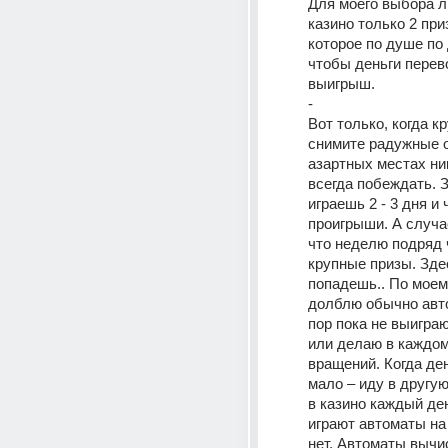
Для моего выбора л
казино только 2 приз
которое по душе по 
чтобы деньги перево
выигрыш.
-
Вот только, когда кр
снимите радужные оч
азартных местах ник
всегда побеждать. З
играешь 2 - 3 дня и 
проигрыши. А случае
что неделю подряд 
крупные призы. Здес
попадешь.. По моем
долблю обычно авто
пор пока не выиграю 
или делаю в каждом 
вращений. Когда ден
мало – иду в другую 
в казино каждый ден
играют автоматы на 
нет. Автоматы вычи