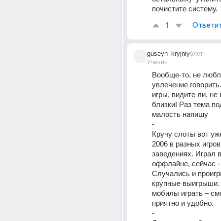
почистите систему.
1
Ответи
guseyn_kryjniy
6лет
Ученик
Вообще-то, не любл
увлечение говорить.
игры, видите ли, не
близки! Раз тема по
малость напишу
-
Кручу слоты вот уже
2006 в разных игров
заведениях. Играл в
оффлайне, сейчас - 
Случались и проигр
крупные выигрыши. 
мобилы играть – смо
приятно и удобно.
-