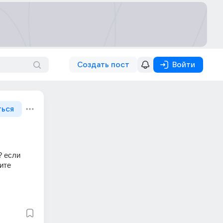
Создать пост
Войти
ться
 если 
те 