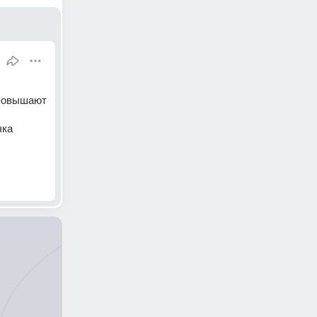
повышают 
ка 