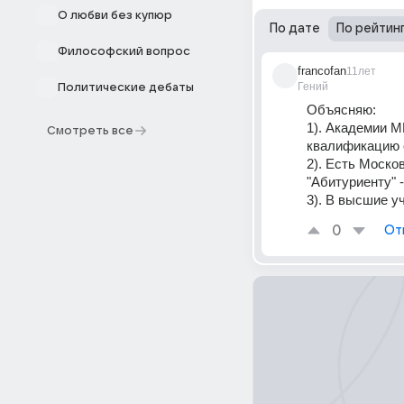
О любви без купюр
По дате
По рейтин
Философский вопрос
francofan
11лет
Гений
Политические дебаты
Объясняю:
1). Академии М
Смотреть все
квалификацию 
2). Есть Москов
"Абитуриенту" -
3). В высшие 
0
От